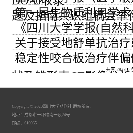
DOAJ收录
第一届生物质利用学术
题及指南共识组稿会举
《四川大学学报(自然科
关于接受地舒单抗治疗
稳定性咬合板治疗伴偏
共有 28,610
状及锥形束CT影像分析
Copyright © 2020四川大学期刊社 版权所有.
地址：成都市一环路南一段24号
邮编：610065