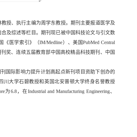
张林教授、执行主编为周学东教授。期刊主要报道医学及
结合及综述等栏目。期刊现已被中国科技论文与引文数
IM/Medline）、美国PubMed Central
期刊奖、连续五届教育部中国高校精品科技期刊、中国
期刊国际影响力提升计划高起点新刊项目资助下创办的
 四川大学石碧教授和英国北安普顿大学终身名誉教授
ore
为
6.8
，在
Industrial and Manufacturing Engineering
、