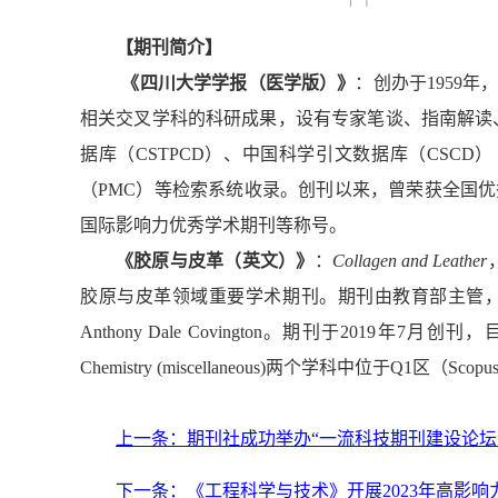
【期刊简介】
《四川大学学报（医学版）》
：
创办于1959
相关交叉学科的科研成果，设有专家笔谈、指南解读
据库（CSTPCD）、中国科学引文数据库（CSCD）（
（PMC）等检索系统收录。创刊以来，曾荣获全国
国际影响力优秀学术期刊等称号。
《胶原与皮革（英文）》
：
Collagen and Leather
胶原与皮革领域重要学术期刊。期刊由教育部主管
Anthony Dale Covington
。期刊于
2019
年
7
月创刊，
Chemistry (miscellaneous)
两个学科中位于
Q1
区（
Scopu
上一条：期刊社成功举办“一流科技期刊建设论坛
下一条：《工程科学与技术》开展2023年高影响