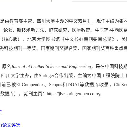
年，是由教育部主管、四川大学主办的中文双月刊，现任主编为
、论著、新技术新方法、临床研究、医学教育、中医药·中西医
核心版）、北京大学图书馆《中文核心期刊要目总览》、美国《医学索引》（
优秀科技期刊一等奖、国家期刊奖提名奖、国家期刊奖百种重点
，原名
Journal of Leather Science and Engineering
，是在中国科技
，四川大学主办，由
Springer
合作出版，主编为中国工程院院士
目前已被
EI Compendex
、
Scopus
和
DOAJ
等数据库收录，
CiteSc
s
数据库）。
期刊主页：
https://jlse.springeropen.com/
。
”
力论文评选