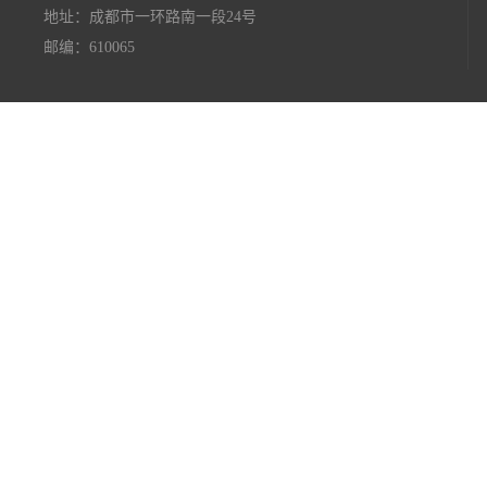
地址：成都市一环路南一段24号
邮编：610065