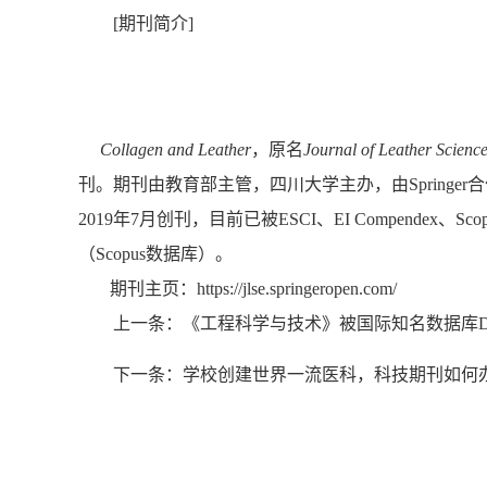
[
期刊简介
]
Collagen and Leather
，原名
Journal of Leather Scienc
刊。期刊由教育部主管，四川大学主办，由
Springer
合
2019
年
7
月创刊，目前已被
ESCI
、
EI Compendex
、
Sco
（
Scopus
数据库）。
期刊主页：
https://jlse.springeropen.com/
上一条：《工程科学与技术》被国际知名数据库D
下一条：学校创建世界一流医科，科技期刊如何