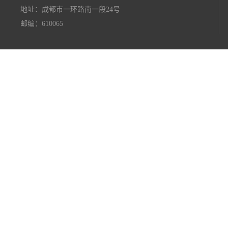
地址：成都市一环路南一段24号
邮编：610065