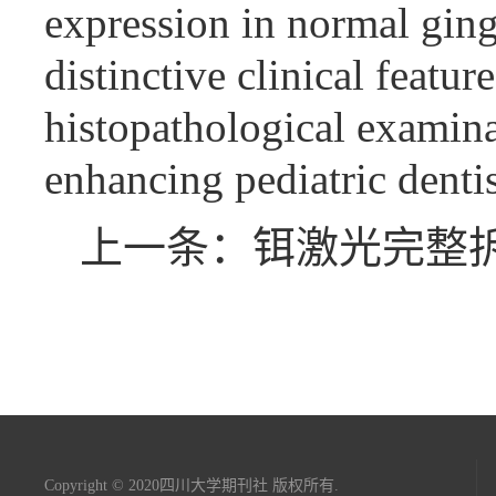
expression in normal gingi
distinctive clinical featu
histopathological examinat
enhancing pediatric denti
上一条：铒激光完整
Copyright © 2020四川大学期刊社 版权所有.