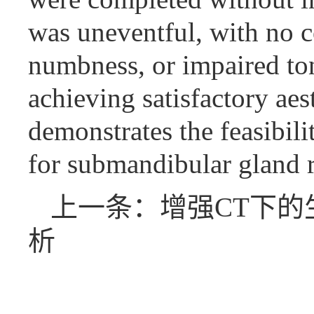
was uneventful, with no c
numbness, or impaired ton
achieving satisfactory ae
demonstrates the feasibil
for submandibular gland r
上一条：增强CT下
析