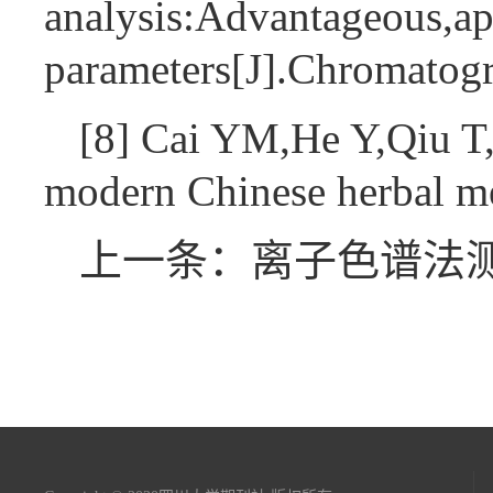
analysis:Advantageous,app
parameters[J].Chromatog
[8] Cai YM,He Y,Qiu T,e
modern Chinese herbal me
上一条：离子色谱法