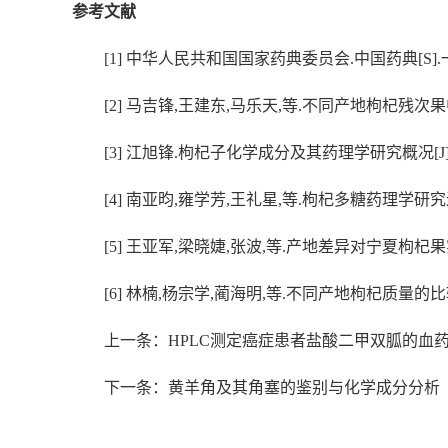
参考文献
[1] 中华人民共和国国家药典委员会.中国药典[S].一部
[2] 马吉锋,王建东,马乐天,等.不同产地枸杞残次果中枸杞
[3] 江旭锋.枸杞子化学成分及其药理学研究概况[J].江西中
[4] 南亚昀,雍学芳,王礼星,等.枸杞多糖药理学研究进展[J]
[5] 王亚军,梁晓婕,张波,等.产地差异对宁夏枸杞果实形态
[6] 林楠,杨宗学,蔺海明,等.不同产地枸杞质量的比较研究[
上一条：HPLC测定癌症患者盐酸二甲双胍的血
下一条：黄羊角及其角塞的鉴别与化学成分分析