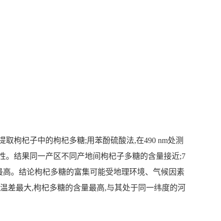
枸杞子中的枸杞多糖;用苯酚硫酸法,在490 nm处测
性。结果同一产区不同产地间枸杞子多糖的含量接近;7
量最高。结论枸杞多糖的富集可能受地理环境、气候因素
,温差最大,枸杞多糖的含量最高,与其处于同一纬度的河