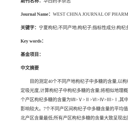
期刊名称：
华西药学杂志
Journal Name：
WEST CHINA JOURNAL OF PHARM
关键字：
宁夏枸杞;不同产地;枸杞子;指标性成分;枸杞
Key words：
基金项目：
中文摘要
目的测定40个不同产地枸杞子中多糖的含量,以枸
定吸光度,计算枸杞子中枸杞多糖的含量;将相似地理
个产区枸杞多糖的含量为Ⅶ>Ⅴ>Ⅱ>Ⅵ>Ⅳ>Ⅲ>Ⅰ
影响较大。7个不同产区间枸杞子中多糖含量的平均值相
北产区含量最低;所有产区枸杞多糖的含量大致呈现