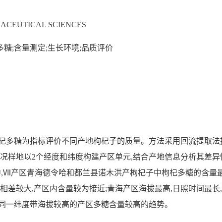
ACEUTICAL SCIENCES
多糖;含量测定;生长环境;品质评价
杞多糖为指标评价不同产地枸杞子的质量。方法采用回流提取法提取
概况样地以2个经度和纬度构建产区单元,结合产地信息分析其差异
,其中,Ⅶ产区青海德令哈和都兰县诺木洪产枸杞子中枸杞多糖的含
差较大,产区内含量较为接近;青海产区海拔最高,日照时间最长
出同一纬度带海拔较高的产区多糖含量较高的趋势。