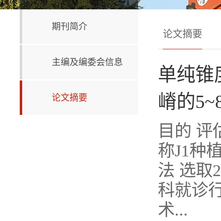
期刊简介
论文摘要
主编及编委会信息
单纯锥
嵴的5
论文摘要
目的 评
称J1种
法 选取
科就诊
术...