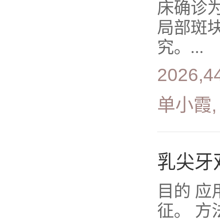
床确诊
局部斑
究。...
2026,4
单小霞,
乳尖牙
目的 
征。 方