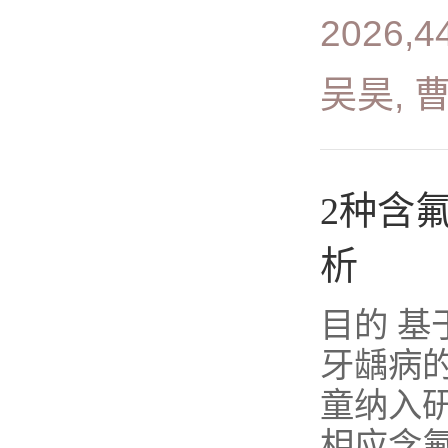
2026,4
吴昊, 
2种含
析
目的 
牙龋病
童纳入
相应含氟