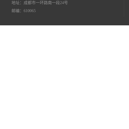
地址：成都市一环路南一段24号
邮编：610065