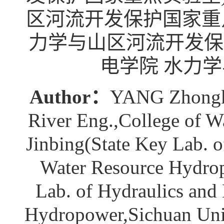
区河流开发保护国家重点
力学与山区河流开发保
电学院 水力
Author：
YANG Zhongka
River Eng.,College of 
Jinbing(State Key Lab. 
Water Resource Hydro
Lab. of Hydraulics and
Hydropower,Sichuan Uni