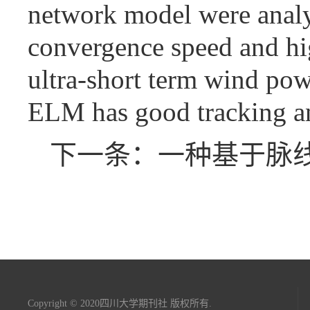
network model were analy
convergence speed and high
ultra-short term wind p
ELM has good tracking and
下一条：一种基于脉
Copyright © 2020四川大学期刊社 版权所有.