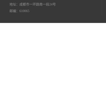
地址：成都市一环路南一段24号
邮编：610065