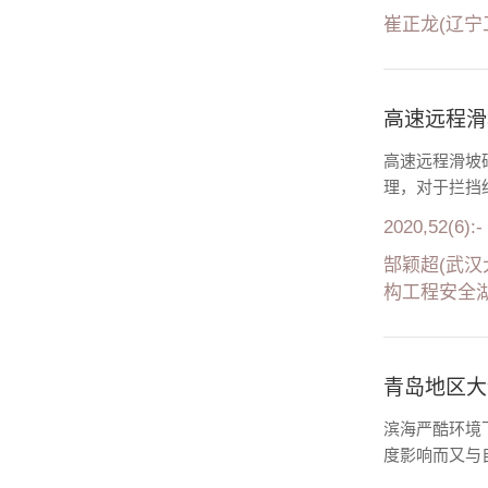
崔正龙(辽宁
高速远程滑
高速远程滑坡
理，对于拦挡
2020,52(6):-
郜颖超(武汉
构工程安全湖
青岛地区大
滨海严酷环境
度影响而又与