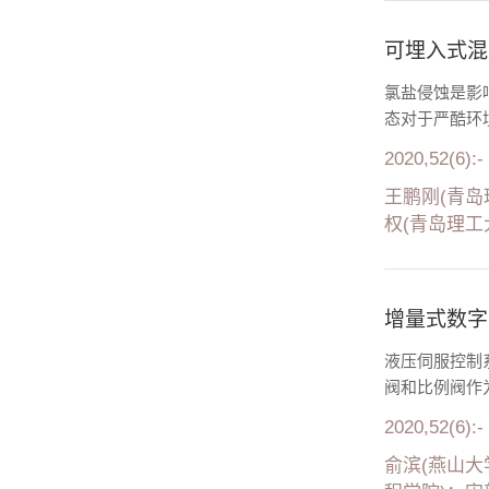
可埋入式混
氯盐侵蚀是影
态对于严酷环
2020,52(6):-
王鹏刚(青岛
权(青岛理工
增量式数字
液压伺服控制
阀和比例阀作
2020,52(6):-
俞滨(燕山大