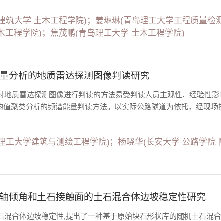
建筑大学 土木工程学院)；姜琳琳(青岛理工大学工程质量检测
木工程学院)；焦茂鹏(青岛理工大学 土木工程学院)
量分析的地质雷达探测图像判读研究
对地质雷达探测图像进行判读的方法易受判读人员主观性、经验性影响。为
s++均值聚类分析的频谱能量判读方法。以实际公路隧道为依托，经现场探
理工大学建筑与测绘工程学院)；杨晓华(长安大学 公路学院 陕
轴倾角和土石接触面的土石混合体边坡稳定性研究
石混合体边坡稳定性,提出了一种基于原始块石形状库的随机土石混合