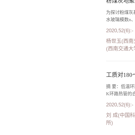
粉煤灰地聚
为探讨粉煤灰
水玻璃模数n、
2020,52(6):-
杨世玉(西南
(西南交通大
工质对18
摘 要：低温环
K环路热管的
2020,52(6):-
刘 成(中国
所)