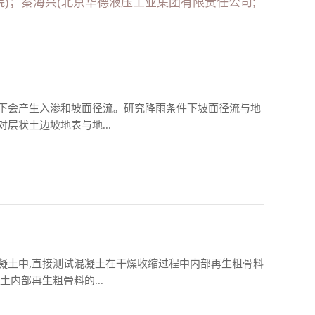
院)；秦海兴(北京华德液压工业集团有限责任公司;
下会产生入渗和坡面径流。研究降雨条件下坡面径流与地
层状土边坡地表与地...
混凝土中,直接测试混凝土在干燥收缩过程中内部再生粗骨料
内部再生粗骨料的...