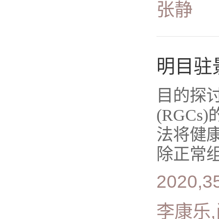
张静
明目驻
目的探
(RGC
法将健
除正常组
2020,35
李康乐,