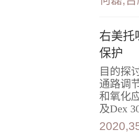
何磊,吉
右美托
保护
目的探讨右
通路调节
和氧化
及Dex 
2020,35