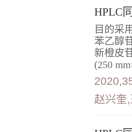
HPL
目的采
苯乙醇苷
新橙皮苷的
(250 m
2020,35
赵兴奎