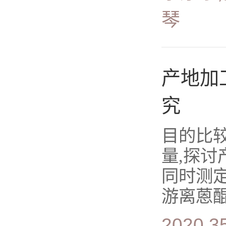
琴
产地加
究
目的比
量,探讨
同时测
游离蒽醌
2020,35