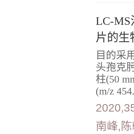
LC-
片的生
目的采用
头孢克肟片
柱(50 
(m/z 45
2020,35
南峰,陈