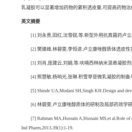
乳凝胶可以显著增加药物的累积透皮量,可提高药物治
英文摘要
[1] 刘永贵,田红,沈雪砚,等.新型外用抗真菌药卢立康唑[J]
[2] 樊建峰,林碧雯,李恒进.卢立康唑醇质体透皮性实验研究
[3] 刘肖,庞建云,刘娟,等.呋喃西林纳米混悬凝胶剂的制备
[4] 熊慧敏,杨响光,张琳.积雪草苷微乳凝胶的制备与体外透
[5] Shinde UA,Modani SH,Singh KH.Design and develo
[6] 林碧雯.卢立康唑醇质体的研制及局部药效学研
[7] Rahman MA,Hussain A,Hussain MS,et al.Role of e
Ind Pharm,2013,39(1):1-19.