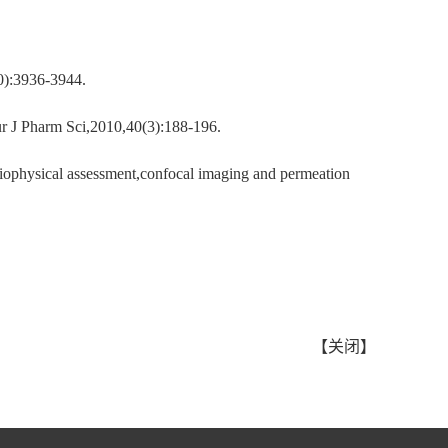
36-3944.
ur J Pharm Sci,2010,40(3):188-196.
biophysical assessment,confocal imaging and permeation
【
关闭
】