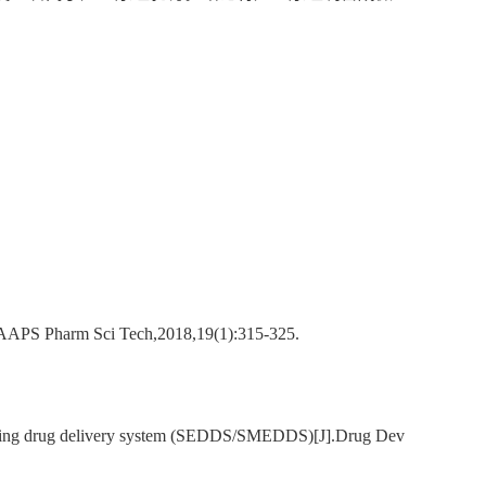
].AAPS Pharm Sci Tech,2018,19(1):315-325.
sifying drug delivery system (SEDDS/SMEDDS)[J].Drug Dev