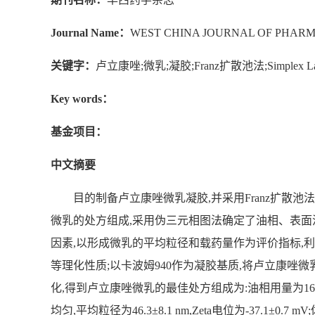
Journal Name：
WEST CHINA JOURNAL OF PHARM
关键字：
卢立康唑;微乳;凝胶;Franz扩散池法;Simple
Key words：
基金项目：
中文摘要
目的制备卢立康唑微乳凝胶,并采用Franz扩
微乳的处方组成,采用伪三元相图法确定了油相、表面活
因素,以形成微乳的平均粒径和载药量作为评价指标,利用S
等理化性质;以卡波姆940作为凝胶基质,将卢立康唑
化,得到卢立康唑微乳的最佳处方组成为:油相用量为16.
均匀,平均粒径为46.3±8.1 nm,Zeta电位为-3