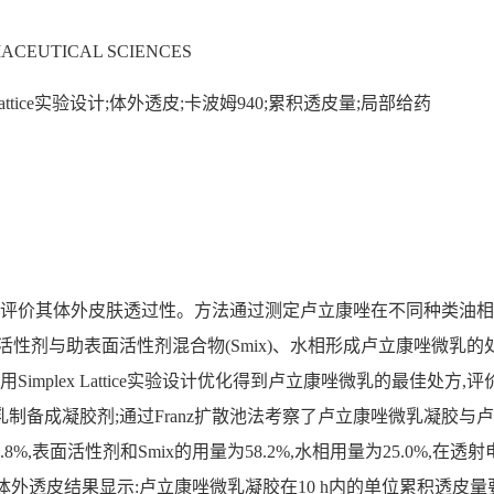
ACEUTICAL SCIENCES
x Lattice实验设计;体外透皮;卡波姆940;累积透皮量;局部给药
散池法评价其体外皮肤透过性。方法通过测定卢立康唑在不同种类油
性剂与助表面活性剂混合物(Smix)、水相形成卢立康唑微乳的处
implex Lattice实验设计优化得到卢立康唑微乳的最佳处方
微乳制备成凝胶剂;通过Franz扩散池法考察了卢立康唑微乳凝
8%,表面活性剂和Smix的用量为58.2%,水相用量为25.0%,
7.1±0.7 mV;体外透皮结果显示:卢立康唑微乳凝胶在10 h内的单