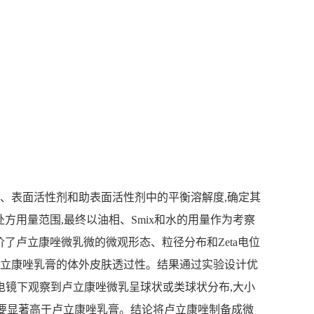
相、表面活性剂和助表面活性剂中的平衡溶解度,确定其
方用量范围,最终以油相、Smix和水的用量作为考察
,评价了卢立康唑微乳微的微观形态、粒径分布和Zeta电位
胶与卢立康唑乳膏的体外皮肤透过性。结果通过实验设计优
在透射电镜下观察到卢立康唑微乳呈球状或类球状分布,大小
位累积透皮量要显著高于卢立康唑乳膏。结论将卢立康唑制备成微