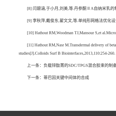
[8] 闫碧涵,于小月,刘美,等.丹参酮ⅡA自纳米乳的制备及
[9] 李秋萍,戴俊东,翟文文,等.单纯形网格法优化设计姜黄
[10] Hathout RM,Woodman TJ,Mansour S,et al.Microemu
[11] Hathout RM,Nasr M.Transdermal delivery of betah
studies[J].Colloids Surf B Biointerfaces,2013,110:254-260.
上一条：负载锌酞菁的SDC/TPGS混合胶束的制
下一条：蒂巴因关键中间体的合成