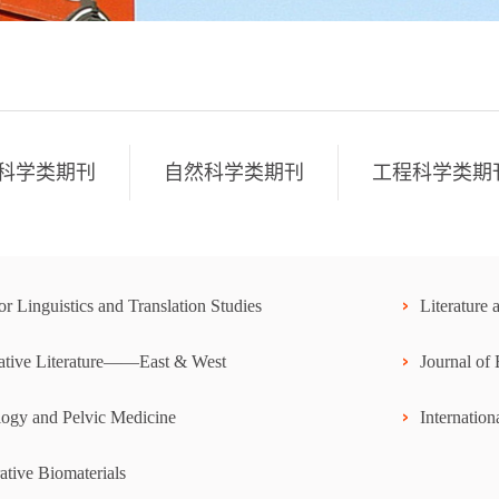
科学类期刊
自然科学类期刊
工程科学类期
r Linguistics and Translation Studies
Literature
tive Literature——East & West
Journal of
ogy and Pelvic Medicine
Internatio
tive Biomaterials