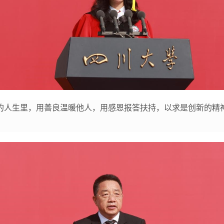
的人生里，用善良温暖他人，用感恩报答扶持，以求是创新的精