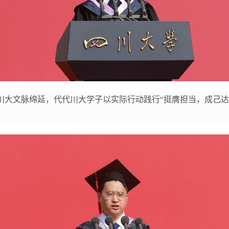
川大文脉绵延，代代川大学子以实际行动践行“挺膺担当，成己达