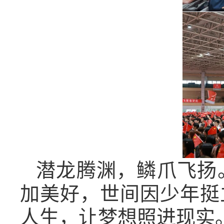
潜龙腾渊，鳞爪飞扬
加美好，世间因少年挺
人生，让梦想照进现实