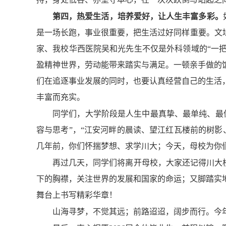
第四，热爱生活，培养爱好，让人生丰富多彩。
是一场长跑，事业很重要，把生活过好同样重要。文
家、我校华西医院吴和光先生不仅是外科领域的“一把
盈精神世界，劳动能带来踏实与满足。一顿亲手做的
们在追逐事业发展的同时，也要认真经营自己的生活
丰富而充实。
同学们，大学阶段是人生中最真挚、最单纯、最
容与思考”，“江安河畔的晨读、望江红瓦楼前的树
几年前，你们怀揣梦想、求学川大；今天，母校为你
再过几天，同学们将离开母校，大家还记得川大校
下的胸襟，关注世界的发展和国家的命运；又脚踏实
舞台上书写精彩华章！
山海寻梦，不觉其远；前路迢迢，阔步而行。今年