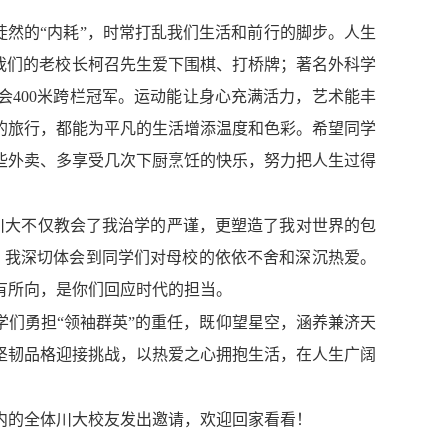
徒然的“内耗”，时常打乱我们生活和前行的脚步。人生
我们的老校长柯召先生爱下围棋、打桥牌；著名外科学
会400米跨栏冠军。运动能让身心充满活力，艺术能丰
的旅行，都能为平凡的生活增添温度和色彩。希望同学
些外卖、多享受几次下厨烹饪的快乐，努力把人生过得
川大不仅教会了我治学的严谨，更塑造了我对世界的包
，我深切体会到同学们对母校的依依不舍和深沉热爱。
有所向，是你们回应时代的担当。
学们勇担“领袖群英”的重任，既仰望星空，涵养兼济天
坚韧品格迎接挑战，以热爱之心拥抱生活，在人生广阔
在内的全体川大校友发出邀请，欢迎回家看看！