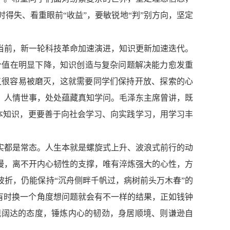
得失、看重眼前“收益”，要敏锐地“判”别方向，坚定
当前，新一轮科技革命加速演进，知识更新加速迭代。
价值在明显下降，知识创造与复杂问题解决能力愈发重
又很容易被磨灭，这就需要同学们保持开放、探索的心
、人情世事，处处蕴藏真知学问。毛泽东主席曾讲，既
书本知识，更要善于向社会学习、向实践学习，用学习丰
实都是常态。人生本就是螺旋式上升、波浪式前行的动
漫，离不开内心韧性的支撑，唯有淬炼强大的心性，方
折，仍能保持“沉舟侧畔千帆过，病树前头万木春”的
有时换一个角度想问题就会有不一样的结果，正如钱钟
观阔达的态度，锤炼内心的韧劲，身居顺境、则谦逊自