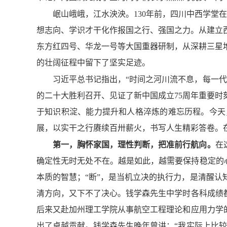
岷山峨峨，江水泱泱。130年前，四川中西学堂
想志向、学识才干化作报国之行、强国之力。从建立
东方红四号、华龙一号等大国重器研制，从深耕三星
的壮阔征程中留下了坚实足迹。
习近平总书记指出，“时间之河川流不息，每一
的二十大胜利召开、见证了新中国成立75周年重要
于知识积淀、能力提升和人格淬炼的难忘历程。今天
展，以实干之行赓续百卅薪火，书写人生精彩答卷。在
第一，胸怀家国，理性判断，把准前行航向。
在
确定性无时无处不在。越是如此，越需要保持稳定的心
本质的智慧；“断”，是当机立决的执行力，是清醒
清方向，又下不了决心。钱学森先生中学时各科成绩
后来又赴加州理工学院从事航空工程理论和应用力学
出了卓越贡献。钱学森先生晚年曾讲：“我实际上比