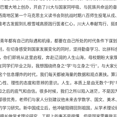
在巴蜀大地上创办，开启了川大与国家同呼吸、与民族共命运的奋
西南地区第一个马克思主义读书会到抗战时期八百师生投笔从戎
堆考古发掘到扎根雪域高原践行医者仁心，川大人奉献笃行、挺
代青年都有自己的际遇和机缘，都要在自己所处的时代条件下谋划
时刻，在切身感受到国家发展变化的同时，坚持勤奋学习、比拼科
，你们即将从这里启程，奔赴辽阔的人生山海，母校期盼大家
同学们毕业之际，我想围绕终身之“学”与立身之“行”，与大家
这个信息爆炸的时代，我们每天都被海量的数据和观点裹挟。算法
性、理性的态度和思辨的意识。人生，本质上是由无数个“判”与
认知之后的底气和自信。很多时候，我们之所以陷入迷茫，不是因
都很优秀，老师们与家人分别建议他未来去学数学、国文、美术、
的学习研究。新中国成立后，他冲破阻碍回到祖国，从学术理论研
较擅长做学术理论研究，工程上的事不是很懂，但是国家需要我干