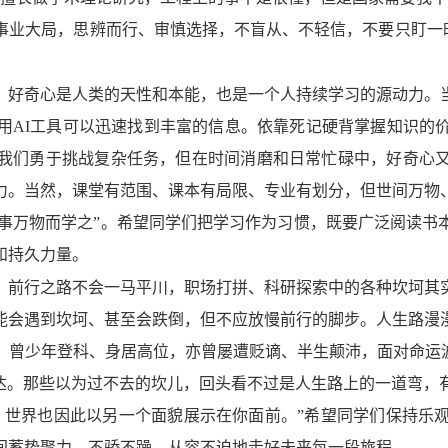
业大局，思辨而行、审慎选择，不盲从、不轻信，不要只盯一时
。
好奇心是人类的天性和本能，也是一个人持续学习的源动力。
用AI工具可以迅速找到丰富的信息。依靠死记硬背掌握知识的
我们勇于挑战复杂任务，但在时间消磨和日常忙碌中，好奇心
力。当然，课堂有范围、课本有局限、专业有划分，但世间万物
家万事万物而学之”。希望同学们把学习作为习惯，既要广泛阅读
和持久力量。
。
前行之路不会一马平川，职场打拼、科研探索中的各种坎坷其
能会遇到坎坷、甚至会跌倒，但不应放慢前行的脚步。人生路漫
，曾少年登科、身居高位，亦曾屡遭贬谪、半生颠沛，面对命运波
旷达。那些以为过不去的坎儿，回头看不过是人生路上的一道弯，
，世界也因此以另一个面貌展示在你面前。”希望同学们保持乐
间蓄势聚力、不骄不躁，从容不迫地走好未来每一段旅程。