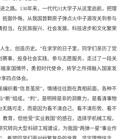
进之路。130年来，一代代川大学子从这里启航，把理
、抵御外侮，从我国首颗原子弹点火中子源攻关到参与
膺担当，在民族振兴、社会发展、科技进步和文化繁荣
人生、创造历史。”在求学的日子里，同学们亲历了党
创赛事、投身社会实践、参与志愿服务，走过了一段关
厚植家国情怀，勇担时代使命，将学之所得融入国家发
分享四点体会。
编织着“信息茧房”，情绪往往跑在真相前面，各种不
“断”组成。“判”，是明辨是非的洞察力，是看清事物
为无路可走，而是因为看不清自己、看不清形势、看不
教育，但他受“实业救国”的感召，选择学机械工程，
究转向大型科研工程建设，为我国“两弹一星”事业作
”。希望同学们面对纷繁复杂的世界，坚定理想信念，