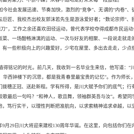
如今社会发展迅速、节奏加快，激烈的“竞争”、无谓的“内卷”、
坛巨匠、我校杰出校友郭沫若先生是游泳爱好者；“数论宗师”、
刀”，工作之余还喜欢田径运动，曾代表学校夺得成都市民运动
饭菜、一场酣畅淋漓的运动、一次与好友的相聚、一段说走就走
，有一些积极向上的兴趣爱好，少宅在屋里、多出去走走，少点
值得铭记的时光。前几天，我收到一名毕业生来信，他写道：“
影、华西钟楼下的沉思，都是我青春里最宝贵的记忆”。作为师长
们拨穗正冠、送赴新程。学有所得，是川大赋予你们的底气；行
歌最后一句吗？“和神人，歌且舞，领袖群英吾与汝”。希望同
地，笃行实干，以理性判断把准航向，以求索精神追求卓越，以
9月29日川大将迎来建校130周年华诞。在这里，向包括你们