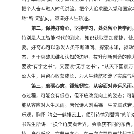
把个人奋斗融入时代洪流，把个人追求融入党和国家事
地“断”定航向，塑造好人生轨迹。
第二，保持好奇心，坚持学习，处处留心皆学问
特别是人工智能时代的到来，知识获取更加便捷，使
要。好奇心可以激发人类不断追问、探索未知，驱动
态，勇于突破思维和认知的边界，提升创新创造的能
要读“有字之书”，又要读“无字之书”，“从天下国
盈人生，用留心收获成长，为人生续航积淀坚实底气
第三，磨砺心志，锤炼韧性，从容面对命运风雨
态过程，可能会有低谷，但不应改变向上的姿态；可
能从容应对人生风雨。唐代诗人刘禹锡一生充满跌宕
乐观，胸怀“晴空一鹤排云上，便引诗情到碧霄”的
书先生所讲：“换个角度看世界，会收获不同的东西
持，身处低谷、亦坚守本心，在一次次跌倒与站起之