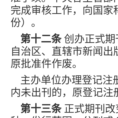
完成审核工作，向国家
份）。
第十二条
创办正式期
自治区、直辖市新闻出
原批准件作废。
主办单位办理登记注
内未出刊的，原登记
第十三条
正式期刊改