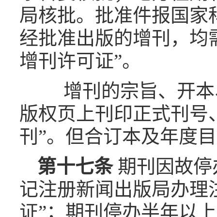
局核批。批准件报国家
经批准出版的增刊，均
增刊许可证”。
增刊的宗旨、开本
版权页上刊印正式刊号
刊”。但合订本及年
第十七条
期刊因故停
记注册新闻出版局办理注
证”；期刊停办半年以