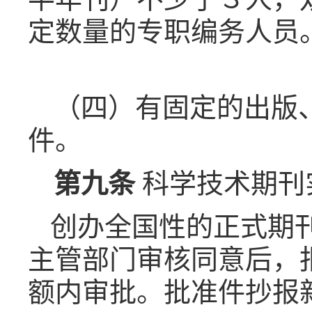
定数量的专职编务人员
（四）有固定的出版
件。
第九条
科学技术期刊
创办全国性的正式期
主管部门审核同意后，
额内审批。批准件抄