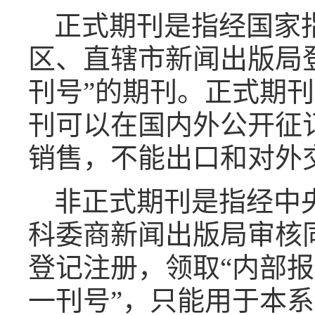
正式期刊是指经国家
区、直辖市新闻出版局登
刊号”的期刊。正式期
刊可以在国内外公开征
销售，不能出口和
非正式期刊是指经中
科委商新闻出版局审核
登记注册，领取“内部报
一刊号”，只能用于本