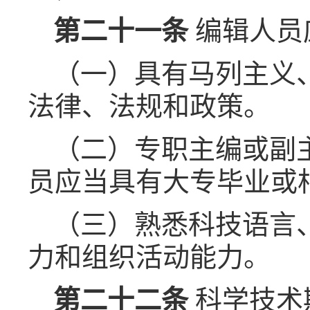
第二十一条
编辑人
（一）具有马列主义
法律、法规和政策
（二）专职主编或副
员应当具有大专毕业
（三）熟悉科技语言
力和组织活动能力
第二十二条
科学技术