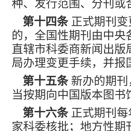
种、发行范围、分刊
第十四条
正式期刊变
的，全国性期刊由中央
直辖市科委商新闻出版
局办理变更手续，并
第十五条
新办的期刊
当按期向中国版本图
第十六条
正式期刊每
家科委核批；地方性期