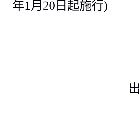
年
1
月
20
日起施行
)