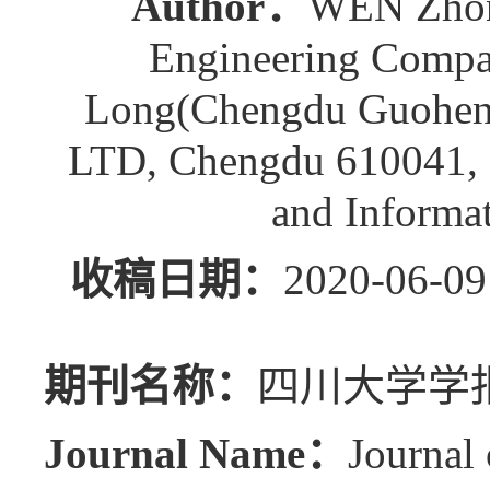
Author：
WEN Zhon
Engineering Comp
Long(Chengdu Guoheng
LTD, Chengdu 610041, 
and Informa
收稿日期：
2020-0
期刊名称：
四川大学学报
Journal Name：
Journal 