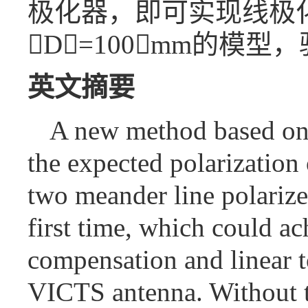
极化器，即可实现线极
D=100mm的模
英文摘要
A new method based on 
the expected polarization
two meander line polarize
first time, which could ac
compensation and linear t
VICTS antenna. Without th