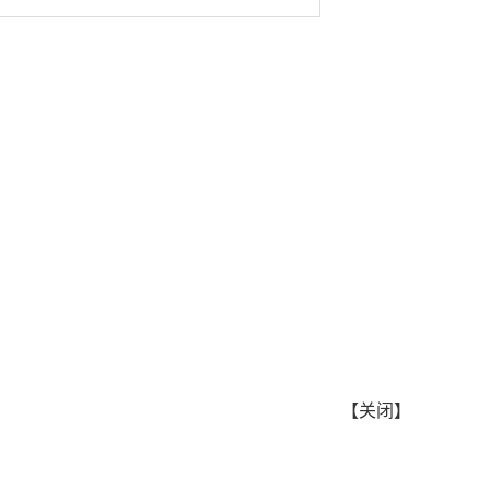
【
关闭
】