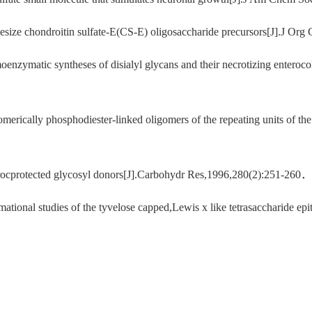
esize chondroitin sulfate-E(CS-E) oligosaccharide precursors[J].J 
zymatic syntheses of disialyl glycans and their necrotizing enterocol
rically phosphodiester-linked oligomers of the repeating units of the
rocprotected glycosyl donors[J].Carbohydr Res,1996,280(2):251-260．
ional studies of the tyvelose capped,Lewis x like tetrasaccharide epit