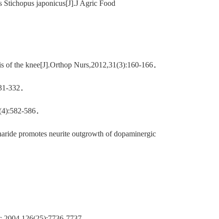
s Stichopus japonicus[J].J Agric Food
tis of the knee[J].Orthop Nurs,2012,31(3):160-166．
-332．
44(4):582-586．
haride promotes neurite outgrowth of dopaminergic
 Soc,2004,126(25):7736-7737．