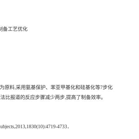
;制备工艺优化
盐酸盐为原料,采用氨基保护、苯亚甲基化和硅基化等7步化
所用方法比报道的反应步骤减少两步,提高了制备效率。
l Subjects,2013,1830(10):4719-4733．