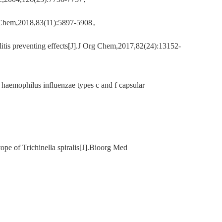
Org Chem,2018,83(11):5897-5908．
itis preventing effects[J].J Org Chem,2017,82(24):13152-
 haemophilus influenzae types c and f capsular
ope of Trichinella spiralis[J].Bioorg Med