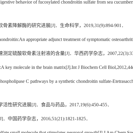
igestive behavior of fucosylated chondroitin sulfate from sea cucumber
解酶的研究进展[J]．生命科学，2019,31(9):894-901．
ndroitin:An appropriate adjunct treatment of symptomatic osteoarthri
酸软骨素注射液的含量[J]．华西药学杂志，2007,22(3):331
A key molecule in the brain matrix[J].Int J Biochem Cell Biol,2012,
hospholipase C pathways by a synthetic chondroitin sulfate-Etetrasacc
进展[J]．食品与药品，2017,19(6):450-455．
药学杂志，2016,51(21):1821-1825．
ulfate small molecule that stimulates neuronal growth[J].J Am Chem