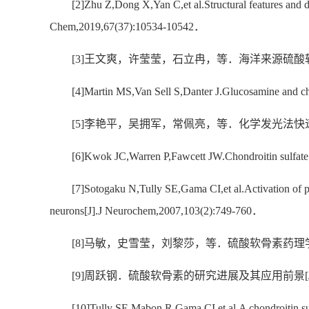
[2]Zhu Z,Dong X,Yan C,et al.Structural features and d
Chem,2019,67(37):10534-10542．
[3]王文爽，许莹莹，石立冉，等．海洋来源硫酸软骨素降
[4]Martin MS,Van Sell S,Danter J.Glucosamine and cho
[5]李艳平，吴拥军，常佩亮，等．化学发光法快速测定硫
[6]Kwok JC,Warren P,Fawcett JW.Chondroitin sulfate:
[7]Sotogaku N,Tully SE,Gama CI,et al.Activation of p
neurons[J].J Neurochem,2007,103(2):749-760．
[8]马敏，史雪莹，刘黎莎，等．硫酸软骨素药理学活性研究
[9]周跃钢．硫酸软骨素的研究进展及其应用前景[J]．中国
[10]Tully SE,Mabon R,Gama CI,et al.A chondroitin s