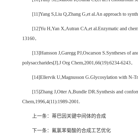
[11]Yang S,Liu Q,Zhang G,et al.An approach to synth
[12]Yu H,Yan X,Autran CA,et al.Enzymatic and chemoen
13160．
[13]Hansson J,Garegg PJ,Oscarson S.Syntheses of anome
polysaccharides[J].J Org Chem,2001,66(19):6234-6243．
[14]Ellervik U,Magnusson G.Glycosylation with N-T
[15]Zhang J,Otter A,Bundle DR.Synthesis and conformat
Chem,1996,4(11):1989-2001.
上一条：蒂巴因关键中间体的合成
下一条：氟氯苯菊酸的合成工艺优化