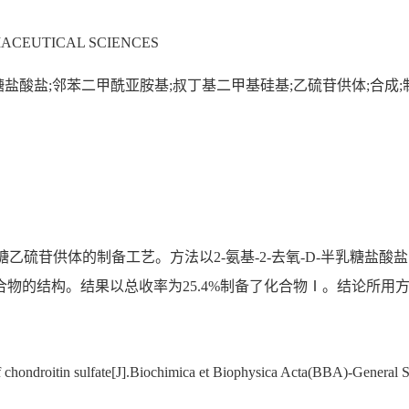
ACEUTICAL SCIENCES
半乳糖盐酸盐;邻苯二甲酰亚胺基;叔丁基二甲基硅基;乙硫苷供体;合成
吡喃糖乙硫苷供体的制备工艺。方法以2-氨基-2-去氧-D-半乳糖
I)验证化合物的结构。结果以总收率为25.4%制备了化合物Ⅰ。结论
f chondroitin sulfate[J].Biochimica et Biophysica Acta(BBA)-Genera