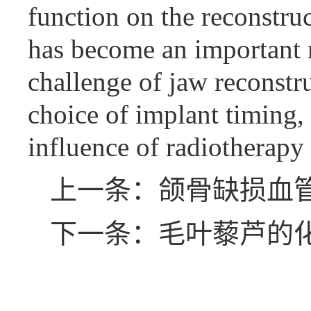
function on the reconstruc
has become an important re
challenge of jaw reconstru
choice of implant timing, 
influence of radiotherapy 
上一条：颌骨缺损血
下一条：毛叶藜芦的