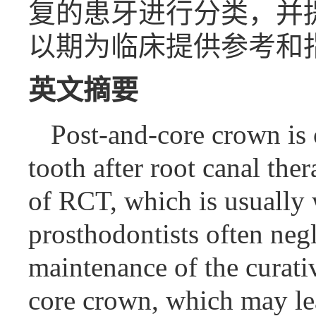
复的患牙进行分类，并
以期为临床提供参考和
英文摘要
Post-and-core crown is 
tooth after root canal the
of RCT, which is usually
prosthodontists often negl
maintenance of the curati
core crown, which may lead