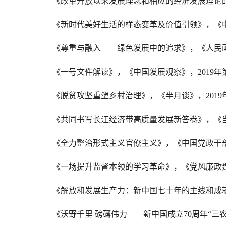
《改革开放以来发展理念和相应的经济发展理论
《新时代美好生活的样态变革及价值引领》，《
《尊重与融入
——
绿色发展中的追求》，《人民
《一号文件解读》，《中国发展观察》，
2019
年
《脱贫攻坚重塑乡村治理》，《半月谈》，
2019
《共同书写长江经济带高质量发展新答卷》，《
《全力整治形式主义官僚主义》，《中国党政干
《一场提升监督本领的学习革命》，《党风廉政
《解放和发展生产力：新中国七十年的主线和成
《沃野千里
磅礴伟力
——
新中国成立
70
周年
“
三