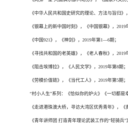
《中华人民共和国史研究的理论、方法与旨归》
《银幕上的新中国时刻》，《中国银幕》，
2019
《中国
921
》，《神剑》，
2019
年第
1—6
期；
《寻找共和国的老英雄》，《老人春秋》，
2019
《阻击埃博拉》，《人民文学》，
2019
年第
8
期；
《劳模价值链》，《当代工人》，
2019
年第
5
期；
“
村小人生
”
系列：《恰似你的炉火》《一切都是
《走进港珠澳大桥，寻访大湾区优秀青年》，《
《青年讲师团
打造青年理论武装工作的
“
轻骑兵
”