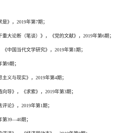
求是》，
2019
年第
7
期；
干重大论断（笔谈）》，《党的文献》，
2019
年第
6
期；
，《中国当代文学研究》，
2019
年第
1
期；
年第
9
期；
思主义与现实》，
2019
年第
4
期；
值向导》，《求索》，
2019
年第
3
期；
法评论》，
2019
年第
1
期；
年第
39—40
期；