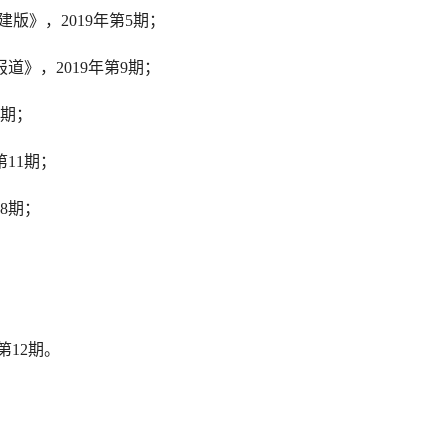
建版》，
2019
年第
5
期；
报道》，
2019
年第
9
期；
期；
第
11
期；
8
期；
；
第
12
期。