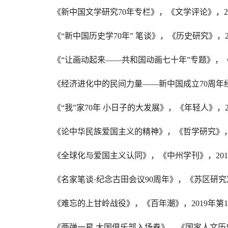
《新中国文学研究
70
年专栏》，《文学评论》，
2
《
“
新中国历史学
70
年
”
笔谈》，《历史研究》，
《
“
让画动起来
——
共和国动画七十年
”
专题》，
《经济进化中的民间力量
——
新中国成立
70
周年
《
“
我
”
家
70
年
小日子的大发展》，《年轻人》，
《论中华民族爱国主义的精神》，《哲学研究》
《全球化与爱国主义认同》，《中州学刊》，
201
《名家笔谈
·
纪念古田会议
90
周年》，《苏区研究
《难忘的上甘岭战役》，《百年潮》，
2019
年第
1
《两弹一星
大国俱乐部入场券》，《国家人文历