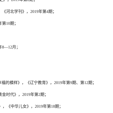
，《河北学刊》，
2019
年第
4
期；
年第
10
期；
年
8—12
月；
幸福的模样》，《辽宁教育》，
2019
年第
9
期、第
12
期；
黄金时代》，
2019
年第
2
期；
》，《中华儿女》，
2019
年第
18
期；