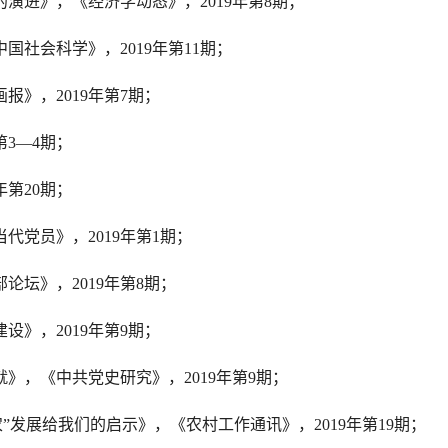
的演进》，《经济学动态》，
2019
年第
8
期；
中国社会科学》，
2019
年第
11
期；
画报》，
2019
年第
7
期；
第
3—4
期；
年第
20
期；
当代党员》，
2019
年第
1
期；
部论坛》，
2019
年第
8
期；
建设》，
2019
年第
9
期；
就》，《中共党史研究》，
2019
年第
9
期；
农
”
发展给我们的启示》，《农村工作通讯》，
2019
年第
19
期；