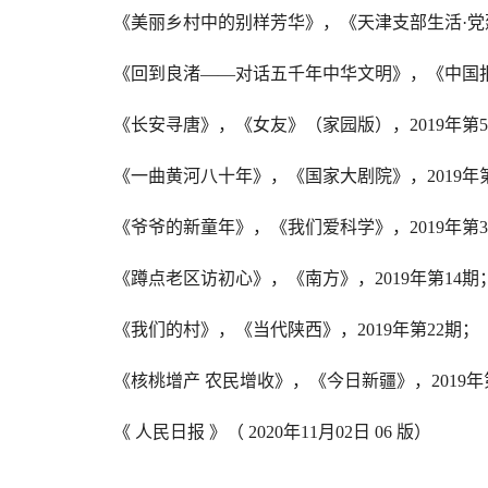
《美丽乡村中的别样芳华》，《天津支部生活
·
党
《回到良渚
——
对话五千年中华文明》，《中国
《长安寻唐》，《女友》（家园版），
2019
年第
5
《一曲黄河八十年》，《国家大剧院》，
2019
年
《爷爷的新童年》，《我们爱科学》，
2019
年第
3
《蹲点老区访初心》，《南方》，
2019
年第
14
期
《我们的村》，《当代陕西》，
2019
年第
22
期；
《核桃增产
农民增收》，《今日新疆》，
2019
年
《
人民日报
》（
2020
年
11
月
02
日
06
版）