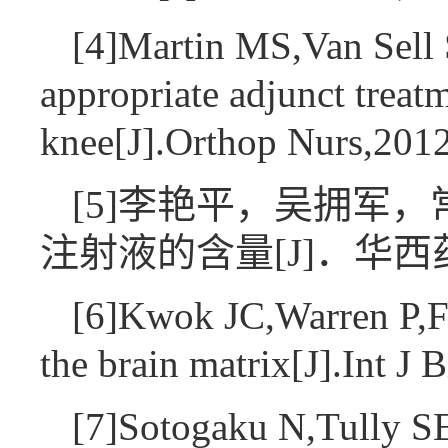
[4]Martin MS,Van Sell 
appropriate adjunct treatm
knee[J].Orthop Nurs,20
[5]李艳平，吴拥军
注射液的含量[J]．华西药学杂
[6]Kwok JC,Warren P,Fa
the brain matrix[J].Int 
[7]Sotogaku N,Tully SE