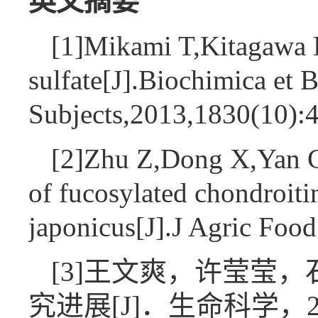
英文摘要
[1]Mikami T,Kitagawa H
sulfate[J].Biochimica et
Subjects,2013,1830(10)
[2]Zhu Z,Dong X,Yan C,e
of fucosylated chondroiti
japonicus[J].J Agric F
[3]王文爽，许莹莹
究进展[J]．生命科学，2019