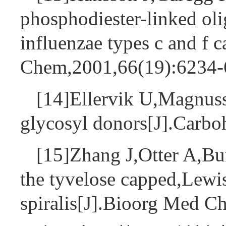
phosphodiester-linked oli
influenzae types c and f c
Chem,2001,66(19):6234
[14]Ellervik U,Magnuss
glycosyl donors[J].Carb
[15]Zhang J,Otter A,Bu
the tyvelose capped,Lewis 
spiralis[J].Bioorg Med 