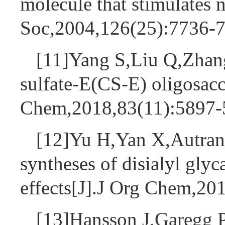
molecule that stimulates
Soc,2004,126(25):7736
[11]Yang S,Liu Q,Zhang
sulfate-E(CS-E) oligosacc
Chem,2018,83(11):5897
[12]Yu H,Yan X,Autran
syntheses of disialyl glyc
effects[J].J Org Chem,2
[13]Hansson J,Garegg P