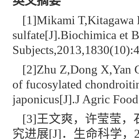
英文摘要
[1]Mikami T,Kitagawa H
sulfate[J].Biochimica et
Subjects,2013,1830(10)
[2]Zhu Z,Dong X,Yan C,e
of fucosylated chondroiti
japonicus[J].J Agric F
[3]王文爽，许莹莹
究进展[J]．生命科学，2019