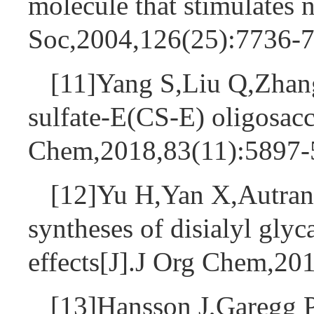
molecule that stimulates
Soc,2004,126(25):7736
[11]Yang S,Liu Q,Zhang
sulfate-E(CS-E) oligosacc
Chem,2018,83(11):5897
[12]Yu H,Yan X,Autran
syntheses of disialyl glyc
effects[J].J Org Chem,2
[13]Hansson J,Garegg P