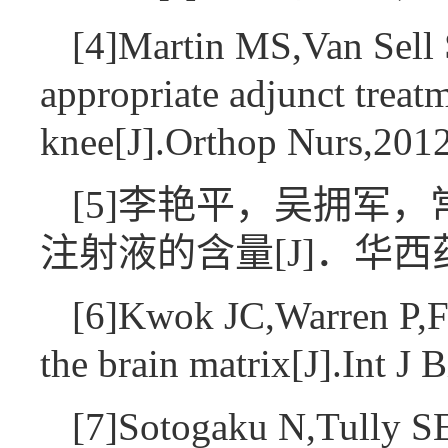
[4]Martin MS,Van Sell 
appropriate adjunct treatm
knee[J].Orthop Nurs,20
[5]李艳平，吴拥军
注射液的含量[J]．华西药学杂
[6]Kwok JC,Warren P,Fa
the brain matrix[J].Int 
[7]Sotogaku N,Tully SE