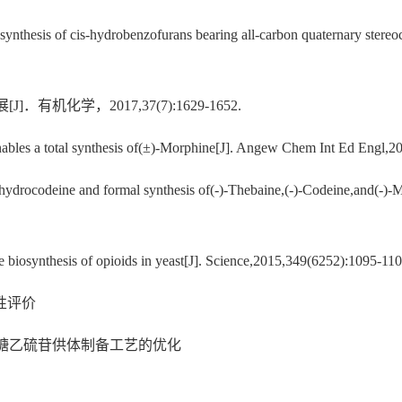
thesis of cis-hydrobenzofurans bearing all-carbon quaternary stereocen
化学，2017,37(7):1629-1652.
nables a total synthesis of(±)-Morphine[J]. Angew Chem Int Ed Engl,
Dihydrocodeine and formal synthesis of(-)-Thebaine,(-)-Codeine,and(-)
te biosynthesis of opioids in yeast[J]. Science,2015,349(6252):1095-110
性评价
吡喃糖乙硫苷供体制备工艺的优化