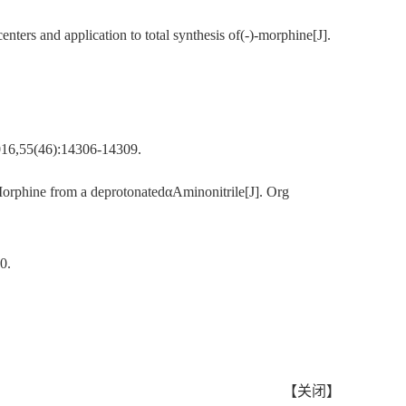
ters and application to total synthesis of(-)-morphine[J].
2016,55(46):14306-14309.
-Morphine from a deprotonatedαAminonitrile[J]. Org
0.
【
关闭
】