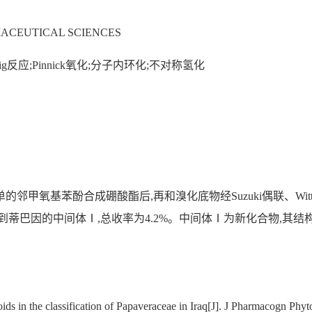
ACEUTICAL SCIENCES
tig反应;Pinnick氧化;分子内环化;不对称氢化
甲氧基苯酚合成硼酸酯后,再和溴化底物经Suzuki偶联、Witti
巴因的中间体Ⅰ,总收率为4.2%。中间体Ⅰ为新化合物,其结构经1
ids in the classification of Papaveraceae in Iraq[J]. J Pharmacogn Ph