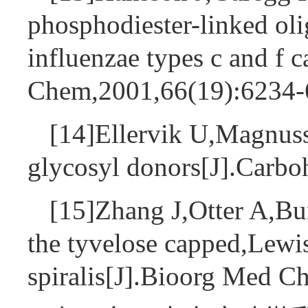
phosphodiester-linked oli
influenzae types c and f c
Chem,2001,66(19):6234
[14]Ellervik U,Magnuss
glycosyl donors[J].Carb
[15]Zhang J,Otter A,Bu
the tyvelose capped,Lewis 
spiralis[J].Bioorg Med 