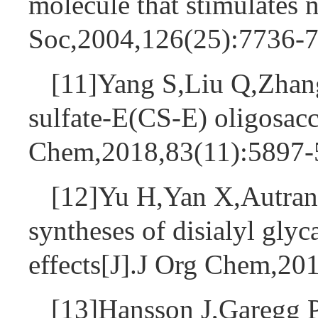
molecule that stimulates
Soc,2004,126(25):7736
[11]Yang S,Liu Q,Zhang
sulfate-E(CS-E) oligosacc
Chem,2018,83(11):5897
[12]Yu H,Yan X,Autran
syntheses of disialyl glyc
effects[J].J Org Chem,2
[13]Hansson J,Garegg P