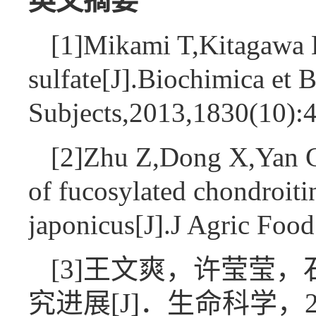
英文摘要
[1]Mikami T,Kitagawa H
sulfate[J].Biochimica et
Subjects,2013,1830(10)
[2]Zhu Z,Dong X,Yan C,e
of fucosylated chondroiti
japonicus[J].J Agric F
[3]王文爽，许莹莹
究进展[J]．生命科学，2019