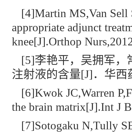
[4]Martin MS,Van Sell 
appropriate adjunct treatm
knee[J].Orthop Nurs,20
[5]李艳平，吴拥军
注射液的含量[J]．华西药学杂
[6]Kwok JC,Warren P,Fa
the brain matrix[J].Int 
[7]Sotogaku N,Tully SE