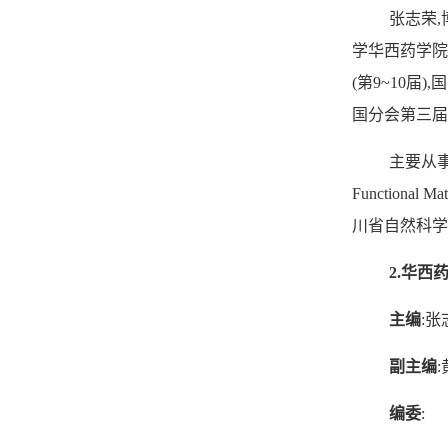
张志荣
,
学华西药学院
(
第
9
~
10
届
),
国
国分会第三届
主要从
Functional Mat
川省自然科学
2.
华西
主编
:
张
副主编
:
编委
: