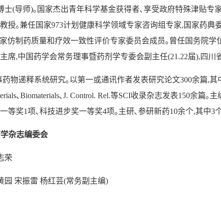
博士
(
导师
)
｡国家杰出青年科学基金获得者､享受政府特殊津贴专家
教授｡兼任国家
973
计划健康科学领域专家咨询组专家
,
国家药典
家仿制药质量和疗效一致性评价专家委员会成员｡曾任国务院学
主席
,
中国药学会常务理事暨药剂学专委会副主任
(
21.22
届
),
四川
事药物递释系统研究｡以第一或通讯作者发表研究论文
300
余篇
,
其
erials
､
Biomaterials
､
J. Control. Rel.
等
SCI
收录杂志发表
150
余篇｡主
一等奖
1
项､科技进步奖一等奖
4
项｡主研､参研新药
10
余个
,
其中
3
药学杂志编委会
志荣
黄园
宋振雷
杨红芸
(
常务副主编
)