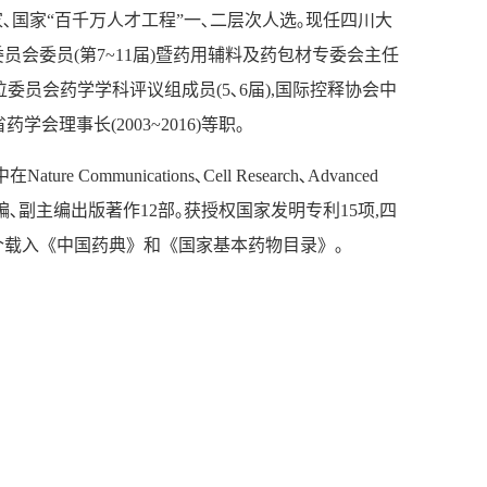
､国家
“
百千万人才工程
”
一､二层次人选｡现任四川大
委员会委员
(
第
7
~
11
届
)
暨药用辅料及药包材专委会主任
位委员会药学学科评议组成员
(
5
､
6
届
),
国际控释协会中
省药学会理事长
(
2003~2016
)
等职｡
中在
Nature Communications
､
Cell Research
､
Advanced
编､副主编出版著作
12
部｡获授权国家发明专利
15
项
,
四
个载入《中国药典》和《国家基本药物目录》｡