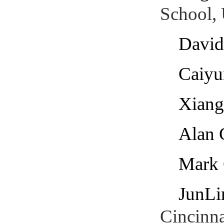
School,
David
Caiyu
Xiang
Alan 
Mark 
JunLi
Cincinna