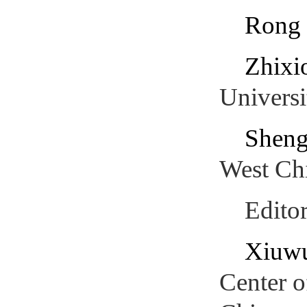
Rong 
Zhixi
Universi
Shen
West Chi
Edito
Xiuwu
Center o