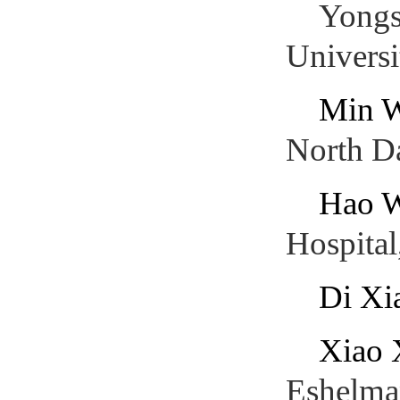
Yongs
Universi
Min 
North D
Hao 
Hospita
Di Xi
Xiao 
Eshelman