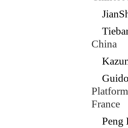
JianS
Tieba
China
Kazun
Guido
Platform
France
Peng 