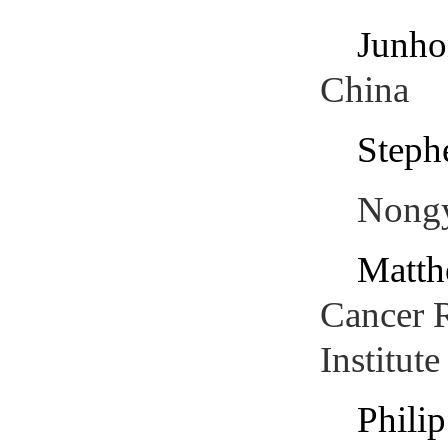
Junho
China
Steph
Nongy
Matth
Cancer R
Institut
Phili