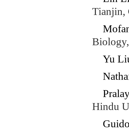
Tianjin,
Mofan
Biology
Yu Li
Natha
Pralay
Hindu Un
Guido