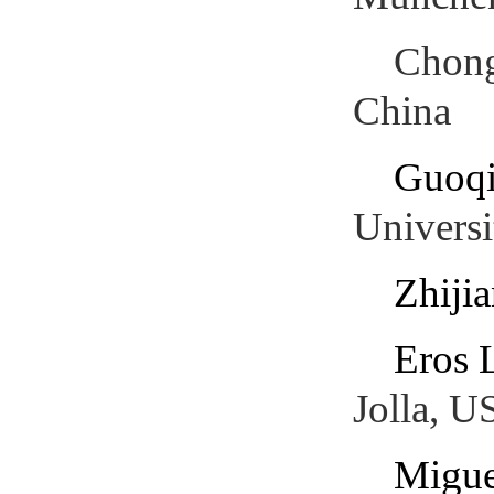
Chong
China
Guoqi
Universi
Zhiji
Eros 
Jolla, 
Migue