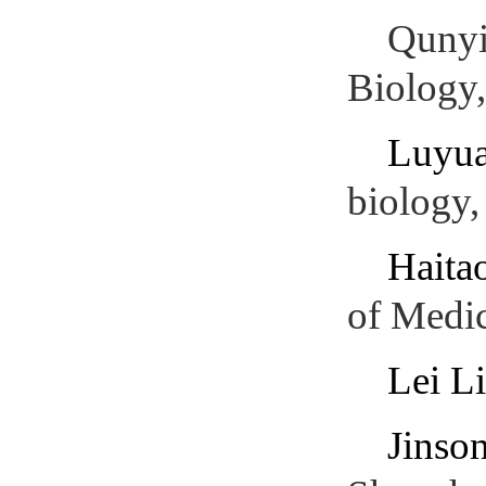
Qunyi
Biology,
Luyua
biology,
Haita
of Medic
Lei Li
Jinso