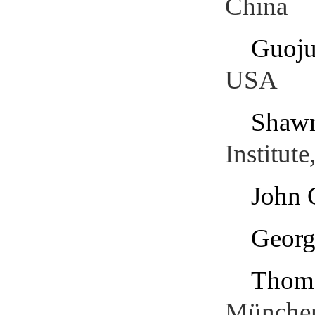
China
Guoj
USA
Shawn
Institut
John 
Georg
Thoma
Münche