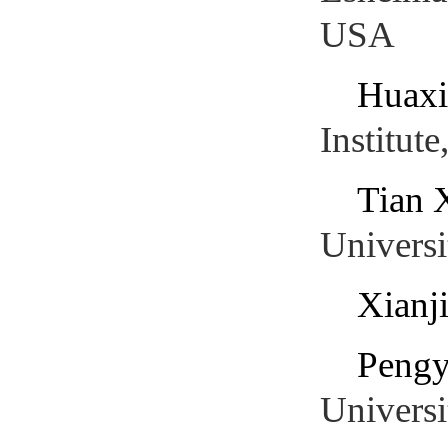
USA
Huax
Institut
Tian 
Univers
Xianj
Pengy
Universi