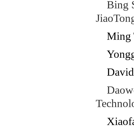
Bing 
JiaoTong
Ming 
Yongg
David
Daowe
Technol
Xiaof