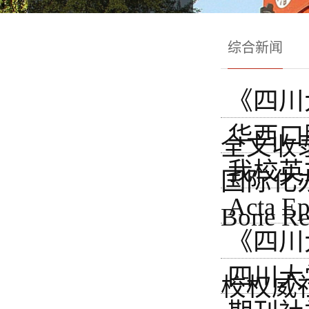
综合新闻
《四川
华西口
全文收
我校英文期刊
国际化
Acta 
Bone 
《四川
四川大
校权威