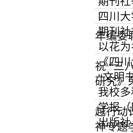
期刊社
四川大
期刊社
年编委
以花为
《四川
祝 “三
“文明
研究》
我校多
学报（
越行动
出版社
神专题