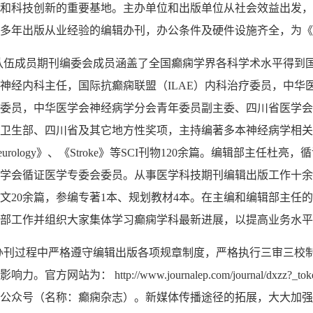
和科技创新的重要基地。主办单位和出版单位从社会效益出发，
多年出版从业经验的编辑办刊，办公条件及硬件设施齐全，为《
队伍成员期刊编委会成员涵盖了全国癫痫学界各科学术水平得到
神经内科主任，国际抗癫痫联盟（
ILAE
）内科治疗委员，中华
委员，中华医学会神经病学分会青年委员副主委、四川省医学会
卫生部、四川省及其它地方性奖项，主持编著多本神经病学相关
urology
》、《
Stroke
》等
SCI
刊物
120
余篇。编辑部主任杜亮，循
学会循证医学专委会委员。从事医学科技期刊编辑出版工作十余
文
20
余篇，参编专著
1
本、规划教材
4
本。在主编和编辑部主任的
部工作并组织大家集体学习癫痫学科最新进展，以提高业务水平
办刊过程中严格遵守编辑出版各项规章制度，严格执行三审三校
影响力。官方网站为：
http://www.journalep.com/journal/dxz
公众号（名称：癫痫杂志）。新媒体传播途径的拓展，大大加强