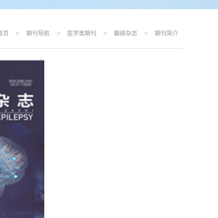
>
>
>
>
首页
期刊导航
医学类期刊
癫痫杂志
期刊简介