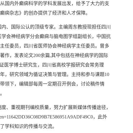
从国内外癫痫科学的学科发展出发，给予了大力的支
癫痫杂志》的创办提供了经济和人才保障。
国内、国际公认的顶级专家。主编周东教授现担任四川
医学会神经病学分会癫痫与脑电图学组副组长，中国抗
主任委员，四川省医师协会神经病学主任委员。曾多
著作，发表论文
200
余篇
,
其中包括在神经病学的国际
证医学博士研究生，四川省高校学报研究会常务理
年，研究领域为循证决策与管理。主持和参与课题
10
带领下，编辑部每周一定期召开例会，讨论稿件情
。
制度、重视期刊编校质量，努力扩展新媒体传播途径，
z?_token=11642DD36C08D9B7E586951A9ADF49C0
，此外
了学科知识的传播与交流。