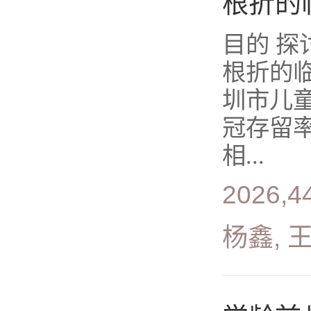
根折的
目的 
根折的临
圳市儿
冠存留
相...
2026,4
杨鑫, 