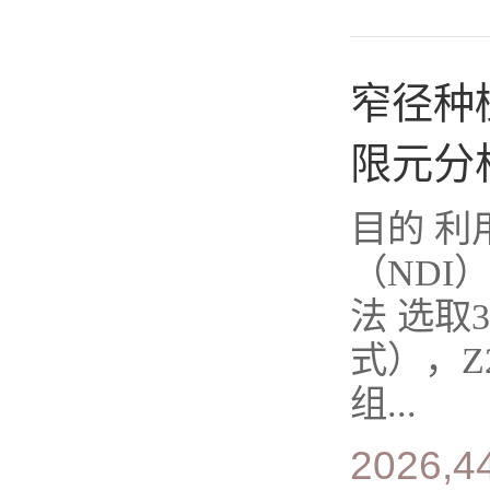
窄径种
限元分
目的 
（NDI
法 选取3
式），Z2
组...
2026,4