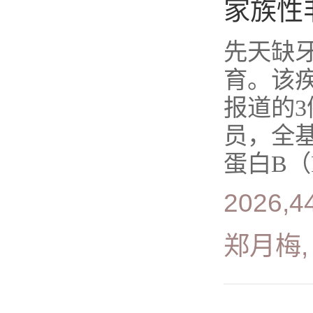
家族性
先天缺
育。该
报道的3
员，全
蛋白B（F.
2026,4
郑月梅,