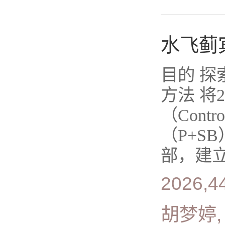
水飞蓟
目的 
方法 将
（Con
（P+S
部，建立牙
2026,4
胡梦婷,