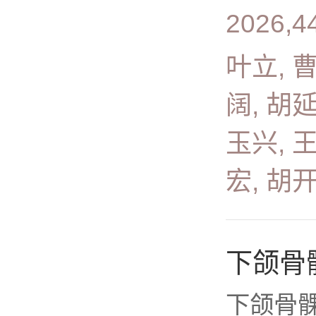
2026,4
叶立, 
阔, 胡延
玉兴, 王
宏, 胡
下颌骨
下颌骨