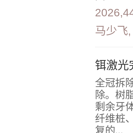
2026,4
马少飞,
铒激光
全冠拆
除。树
剩余牙
纤维桩
复的...