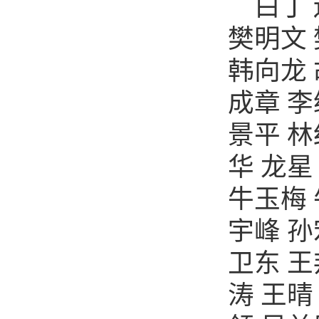
白丁
樊明文
韩向龙
成章
李
景平
林
华
龙星
牛玉梅
宇峰
孙
卫东
王
涛
王晴