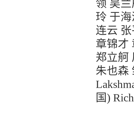
领
吴兰
玲
于海
连云
张
章锦才
郑立舸
朱也森
Lakshma
国
)
Rich