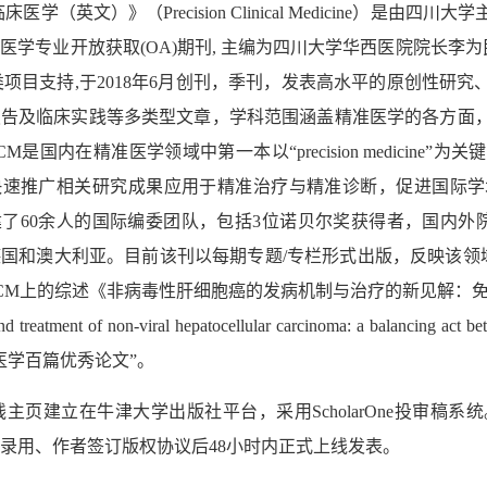
临床医学（英文）》（
Precision Clinical Medicine
）是由四川大学
文医学专业开放获取
(OA)
期刊
,
主编为四川大学华西医院院长李为
类项目支持
,
于
2018
年
6
月创刊，季刊，发表高水平的原创性研究
报告及临床实践等多类型文章，学科范围涵盖精准医学的各方面
CM
是国内在精准医学领域中第一本以
“precision medicine”
为关键
快速推广相关研究成果应用于精准治疗与精准诊断，促进国际学
建了
60
余人的国际编委团队，包括
3
位诺贝尔奖获得者，国内外
德国和澳大利亚。目前该刊以每期专题
/
专栏形式出版，反映该领
CM
上的综述《非病毒性肝细胞癌的发病机制与治疗的新见解：
nd treatment of non-viral hepatocellular carcinoma: a balancing act
医学百篇优秀论文
”
。
线主页建立在牛津大学出版社平台，采用
ScholarOne
投审稿系统
录用、作者签订版权协议后
48
小时内正式上线发表。