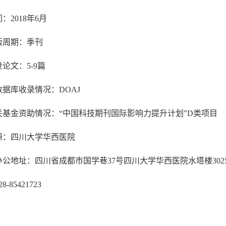
间：
2018
年
6
月
版周期：季刊
登论文：
5-9
篇
数据库收录情况：
DOAJ
关基金资助情况：“中国科技期刊国际影响力提升计划”
D
类项目
源：四川大学华西医院
办公地址：四川省成都市国学巷
37
号四川大学华西医院水塔楼
302
28-85421723