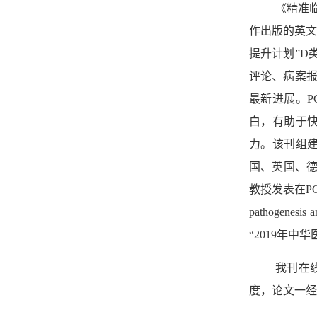
《精准
作出版的英
提升计划
”D
评论、病案
最新进展。
P
白，有助于
力。该刊组
国、英国、
教授发表在
P
pathogenesis a
“2019
年中华
我刊在
度，论文一经