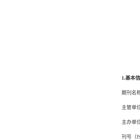
1.
基本
期刊名
主管单
主办单
刊号（
I