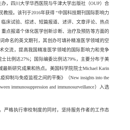
主办，四川大学华西医院与牛津大学出版社（
OUP
）合
民教授。该刊于
2016
年获得
“
中国科技期刊国际影响力
、临床试验、综述、短篇报道、述评、文章评论、热点
，重点报道个体化医学创新诊断、治疗及预防等方面的
词命名的英文期刊，其创办可填补精准医学领域的空
术交流，提高我国精准医学领域的国际影响力和竞争
院士比例达
27%
；国际编委比例达
79%
，主要分布于美
域最新研究成果和热点。美国科学院院士
Michael Karin
免疫抑制与免疫监视之间的平衡》（
New insights into the
 between immunosuppression and immunosurveillance
）入选
。严格执行审校制度的同时，坚持服务作者的工作态