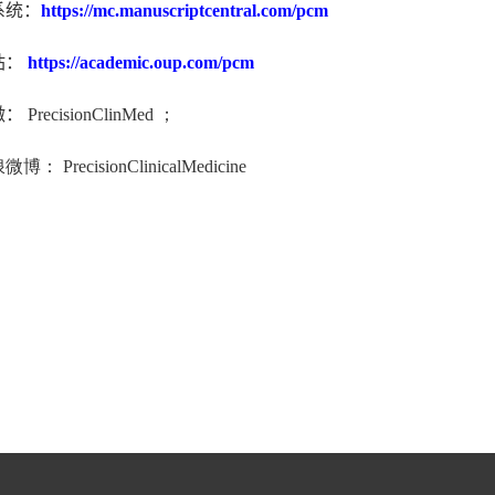
系统：
https://mc.manuscriptcentral.com/pcm
站：
https://academic.oup.com/pcm
微：
PrecisionClinMed ；
浪微博：
PrecisionClinicalMedicine