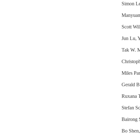
Simon Le
Manyuan 
Scott Wi
Jun Lu, 
Tak W. M
Christop
Miles Pa
Gerald B
Ruxana T
Stefan Sc
Bairong 
Bo Shen,