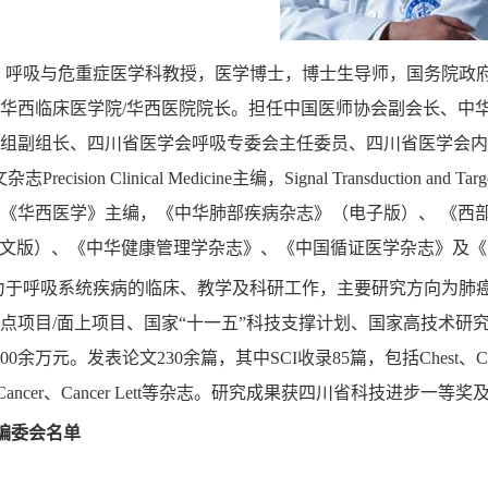
，呼吸与危重症医学科教授，医学博士，博士生导师，国务院政
华西临床医学院
/
华西医院院长。担任中国医师协会副会长、中
组副组长、四川省医学会呼吸专委会主任委员、
四川省医学会内
文杂志
Precision Clinical Medicine
主编，
Signal Transduction and Tar
《华西医学》主编，《中华肺部疾病杂志》（电子版）、
《西
文版）、《中华健康管理学杂志》、
《中国循证医学杂志》及《
力于呼吸系统疾病的临床、教学及科研工作，主要研究方向为肺
点项目
/
面上项目、国家“十一五”科技支撑计划、国家高技术研
00
余万元。发表论文
230
余篇，其中
SCI
收录
85
篇，包括
Chest
、
C
Cancer
、
Cancer Lett
等杂志。研究成果获四川省科技进步一等奖
编委会名单