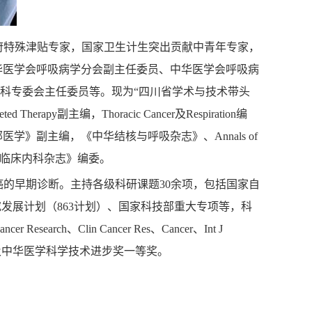
府特殊津贴专家，国家卫生计生突出贡献中青年专家，
华医学会呼吸病学分会副主任委员、中华医学会呼吸病
科专委会主任委员等。
现为
“
四川省学术与技术带头
geted Therapy
副主编，
Thoracic Cancer
及
Respiration
编
部医学》副主编，
《中华结核与呼吸杂志》、
Annals of
临床内科杂志》
编委。
癌的早期诊断。主持各级科研课题
30
余项，包括国家自
究发展计划（
863
计划）、国家科技部重大专项等，科
ancer Research
、
Clin Cancer Res
、
Cancer
、
Int J
及中华医学科学技术进步奖一等奖。