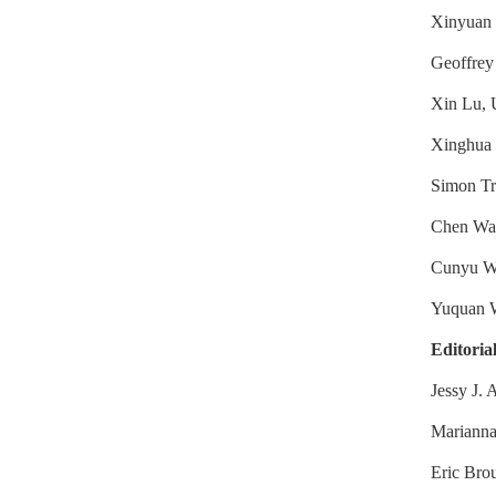
Xinyuan 
Geoffrey
Xin Lu, 
Xinghua 
Simon Tr
Chen Wan
Cunyu Wa
Yuquan W
Editori
Jessy J. 
Marianna
Eric Bro