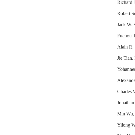
Richard 
Robert S
Jack W. 
Fuchou T
Alain R. 
Jie Tian,
Yohannes
Alexande
Charles 
Jonathan
Min Wu, 
Yilong W