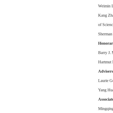
Weimin L
Kang Zha
of Scien
Sherman W
Honorar
Barry J.
Hartmut 
Advisers
Laurie G
Yang Hua
Associat
Mingqing