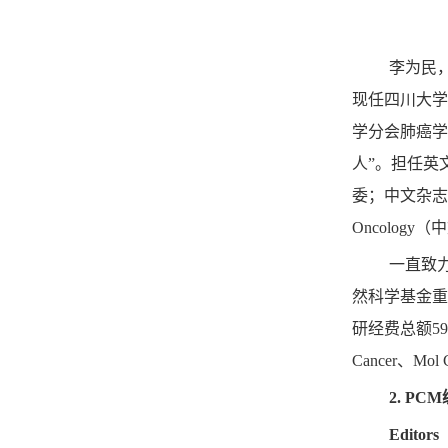
李为民
现任四川大学
学分会肺癌学
人
”
。
担任英
委；中文杂志
Oncology
（中
一直致
然科学基金重
研经费总额
59
Cancer
、
Mol 
2. PCM
Editors