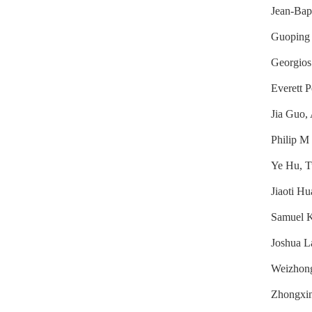
Jean-Bap
Guoping 
Georgios
Everett 
Jia Guo,
Philip M 
Ye Hu, T
Jiaoti H
Samuel K
Joshua L
Weizhong
Zhongxin