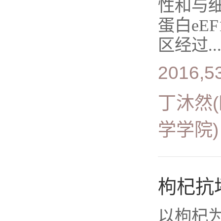
性和与细
蛋白eE
区经过..
2016,53
丁沐然
学学院
枸杞抗
以枸杞