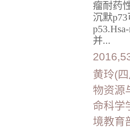
瘤耐药性
沉默p
p53.H
并...
2016,53
黄玲(
物资源
命科学
境教育