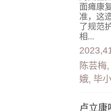
面瘫康
准，这
了规范
相...
2023,4
陈芸梅,
娥, 毕
卢立康