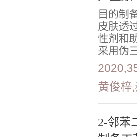
目的制备
皮肤透
性剂和
采用伪三
2020,35
黄俊梓,
2-邻苯