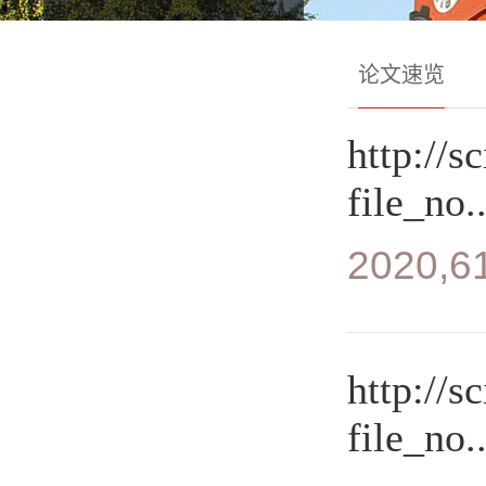
论文速览
http://s
file_no..
2020,61
http://s
file_no..