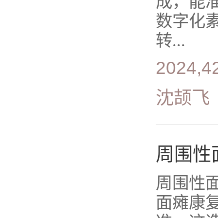
成，能
数字化
转...
2024,42
沈颉飞
周围性
周围性
面瘫康