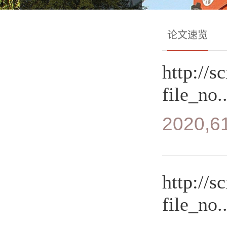
论文速览
http://s
file_no..
2020,61
http://s
file_no..