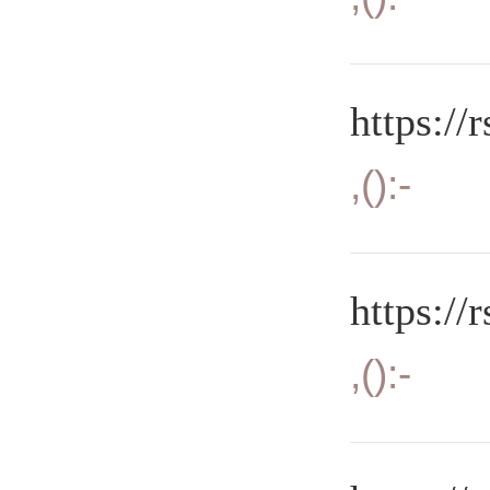
https://
,():-
https://
,():-