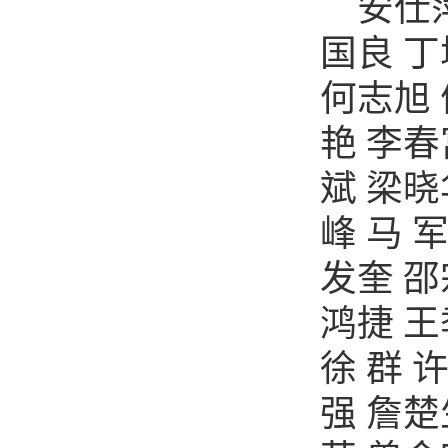
安仕
国良
丁
何志旭
艳
李春
斌
梁晓
峰
马
发奎
邵
鸿捷
王
徐
群
强
詹楚