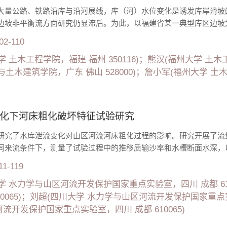
大量公路、铁路沿库与沿河展线，库（河）水位变化是诱发库岸滑坡
边坡非平衡流方面研究仍显滞后。为此，以福建省某一典型库区边坡为
02-110
 土木工程学院，福建 福州 350116)；熊汉(福州大学 土木
土木建筑学院，广东 佛山 528000)；詹小军(福州大学 土木工
化下河床粗化破坏特征试验研究
研究了水库泄流变化对山区河流河床粗化过程的影响。研究开展了流
同来流条件下，测量了试验过程中的推移质输沙率和水槽断面水深，以
11-119
学 水力学与山区河流开发保护国家重点实验室，四川 成都 61
610065)；刘超(四川大学 水力学与山区河流开发保护国家重点实
流开发保护国家重点实验室，四川 成都 610065)