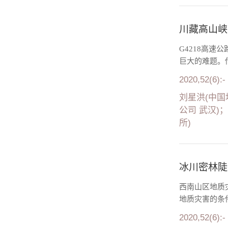
川藏高山峡
G4218高
巨大的难题。
2020,52(6):-
刘星洪(中国
公司 武汉)
所)
冰川密林陡
西南山区地质
地质灾害的条
2020,52(6):-