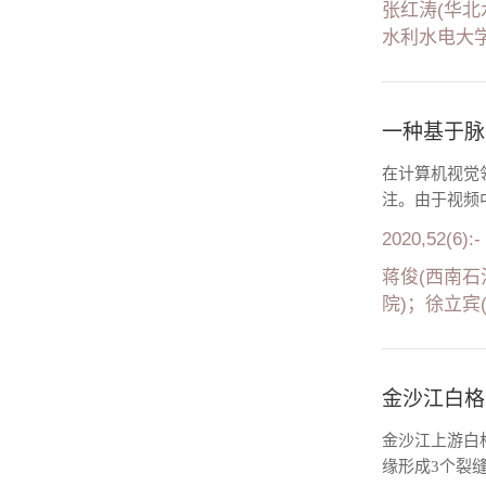
张红涛(华北
水利水电大学
一种基于脉
在计算机视觉
注。由于视频
2020,52(6):-
蒋俊(西南石
院)；徐立宾
金沙江白格
金沙江上游白格
缘形成3个裂