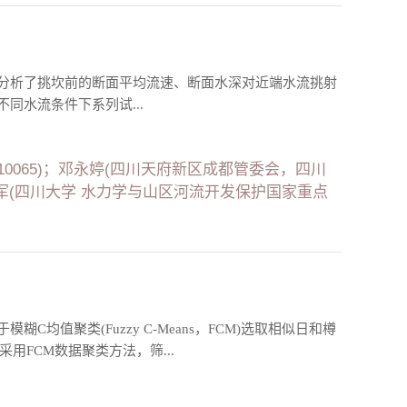
分析了挑坎前的断面平均流速、断面水深对近端水流挑射
同水流条件下系列试...
0065)；邓永婷(四川天府新区成都管委会，四川
)；邓军(四川大学 水力学与山区河流开发保护国家重点
值聚类(Fuzzy C-Means，FCM)选取相似日和樽
用FCM数据聚类方法，筛...