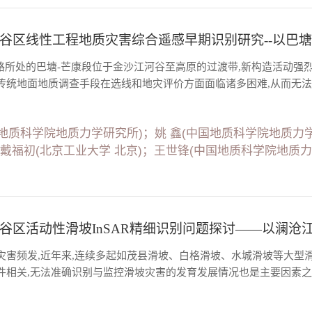
谷区线性工程地质灾害综合遥感早期识别研究--以巴塘
速公路所处的巴塘-芒康段位于金沙江河谷至高原的过渡带,新构造活动强
传统地面地质调查手段在选线和地灾评价方面面临诸多困难,从而无法给
地质科学院地质力学研究所)；姚 鑫(中国地质科学院地质力
；戴福初(北京工业大学 北京)；王世锋(中国地质科学院地质
谷区活动性滑坡InSAR精细识别问题探讨——以澜沧
灾害频发,近年来,连续多起如茂县滑坡、白格滑坡、水城滑坡等大型
件相关,无法准确识别与监控滑坡灾害的发育发展情况也是主要因素之一