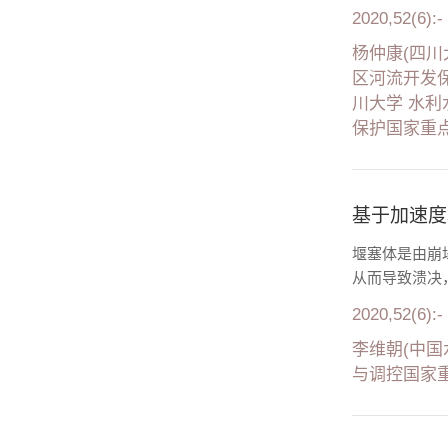
2020,52(6):-
杨仲康(四川
区河流开发保
川大学 水利
保护国家重点
基于加速度
堰塞体是由崩
从而导致溃决，
2020,52(6):-
李维朝(中国
与调控国家重