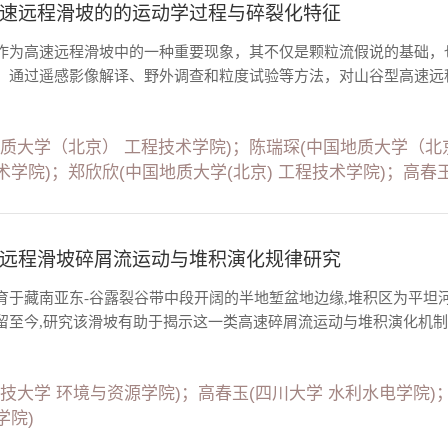
速远程滑坡的的运动学过程与碎裂化特征
作为高速远程滑坡中的一种重要现象，其不仅是颗粒流假说的基础，
，通过遥感影像解译、野外调查和粒度试验等方法，对山谷型高速远程
地质大学（北京） 工程技术学院)；陈瑞琛(中国地质大学（北
术学院)；郑欣欣(中国地质大学(北京) 工程技术学院)；高春
远程滑坡碎屑流运动与堆积演化规律研究
育于藏南亚东-谷露裂谷带中段开阔的半地堑盆地边缘,堆积区为平坦河
留至今,研究该滑坡有助于揭示这一类高速碎屑流运动与堆积演化机制。
科技大学 环境与资源学院)；高春玉(四川大学 水利水电学院)
学院)