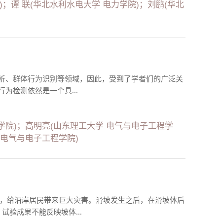
)；谭 联(华北水利水电大学 电力学院)；刘鹏(华北
析、群体行为识别等领域，因此，受到了学者们的广泛关
为检测依然是一个具...
学院)；高明亮(山东理工大学 电气与电子工程学
 电气与电子工程学院)
坝事件，给沿岸居民带来巨大灾害。滑坡发生之后，在滑坡体后
验成果不能反映坡体...