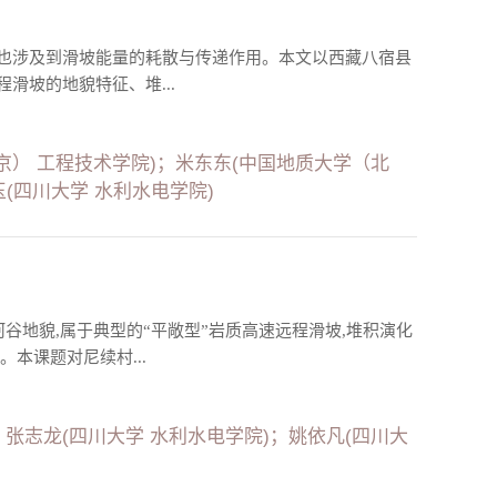
也涉及到滑坡能量的耗散与传递作用。本文以西藏八宿县
滑坡的地貌特征、堆...
京） 工程技术学院)；米东东(中国地质大学（北
玉(四川大学 水利水电学院)
谷地貌,属于典型的“平敞型”岩质高速远程滑坡,堆积演化
本课题对尼续村...
；张志龙(四川大学 水利水电学院)；姚依凡(四川大