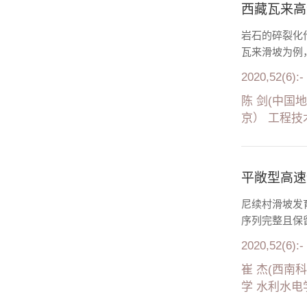
西藏瓦来高
岩石的碎裂化
瓦来滑坡为例
2020,52(6):-
陈 剑(中国
京） 工程技
平敞型高速
尼续村滑坡发
序列完整且保
2020,52(6):-
崔 杰(西南
学 水利水电