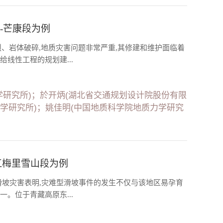
-芒康段为例
烈、岩体破碎,地质灾害问题非常严重,其修建和维护面临着
线性工程的规划建...
学研究所)；於开炳(湖北省交通规划设计院股份有限
力学研究所)；姚佳明(中国地质科学院地质力学研究
江梅里雪山段为例
滑坡灾害表明,灾难型滑坡事件的发生不仅与该地区易孕育
。位于青藏高原东...