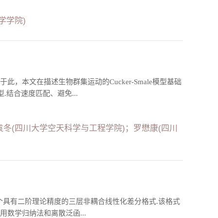
学学院)
本文在描述生物群集运动的Cucker-Smale模型基础
.结合速度匹配、避免...
袁冬(四川大学空天科学与工程学院)；罗懋康(四川
个具有二阶理论精度的三层非耦合线性化差分格式.该格式
数学归纳法和离散泛函...