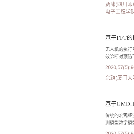
贾啸(四川师
电子工程学院，
基于FFT
无人机的执行
效诊断对预防飞
2020,57(5):
余臻(厦门大
基于GMD
传统的宏观经
测模型数学模
2020,57(5):