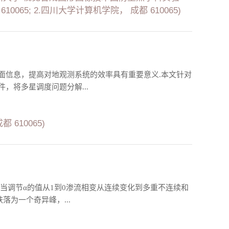
65; 2.四川大学计算机学院， 成都 610065)
面信息，提高对地观测系统的效率具有重要意义.本文针对
，将多星调度问题分解...
610065)
，当调节α的值从1到0渗流相变从连续变化到多重不连续和
落为一个奇异峰，...