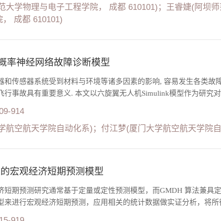
范大学物理与电子工程学院， 成都 610101)；王睿婕(阿坝师范
 成都 610101)
的概率神经网络故障诊断模型
器和传感器系统受到材料与环境等诸多因素的影响, 容易发生各类故障
行事故具有重要意义. 本文以六旋翼无人机Simulink模型作为研究对象
909-914
学航空航天学院自动化系)；付江梦(厦门大学航空航天学院自
H的宏观经济短期预测模型
济短期预测研究通常基于定量或定性预测模型，而GMDH 算法兼具定
型来进行宏观经济短期预测，应用相关的统计数据做实证分析，将所得结
915-919