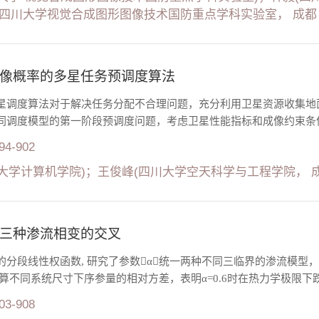
.四川大学视觉合成图形图像技术国防重点学科实验室， 成都 6100
像概率的多星任务预调度算法
星调度算法对于解决任务分配不合理问题，充分利用卫星资源收集地
同调度模型的第一阶段预调度问题，考虑卫星性能指标和成像约束条件
894-902
大学计算机学院)；王俊峰(四川大学空天科学与工程学院， 成都 
三种渗流相变的交叉
的分段线性权函数, 研究了参数α统一两种不同三临界的渗流模型
算不同系统尺寸下序参量的相对方差，表明α=0.6时在热力学极限下跌
903-908