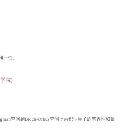
)
唯一性.
学院)
n空间到Bloch-Orlicz空间上乘积型算子的有界性和紧