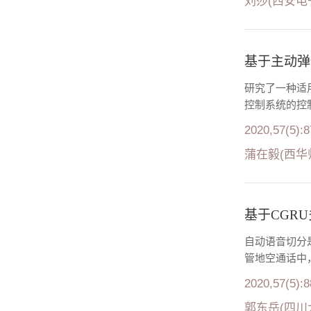
刘莎(西安电
基于主动弹
研究了一种适
控制系统的控
2020,57(5):
蒲在毅(西华师
基于CGR
自动语音切分
管地空通话中
2020,57(5):
郭东岳(四川