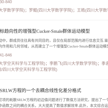
830-840
大学数学学院)；罗鲲(四川大学数学学院)；王皓(四川大学数
趋向性的增强型Cucker-Smale群体运动模型
中，群成员往往具有共同目的，且仅在局部范围内进行信息交互.鉴于此，
作用和几何邻域，从而建立了一个增强型Cucker-Smale群体运动模型
841-846
大学空天科学与工程学院)；李鹏飞(四川大学数学学院)；季
/四川大学空天科学与工程学院)
SRLW方程的一个去耦合线性化差分格式
尼项的耗散SRLW方程的初边值问题进行了数值方法研究，提出了一
中函数之间的耦合关系，大大提高了数值求解效率.此外，本文综合运用