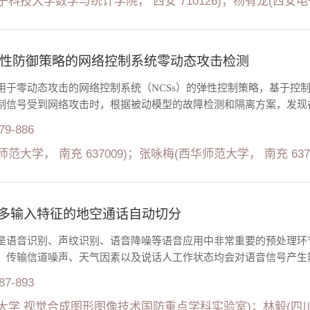
子科技大学数学与统计学院， 西安 710126)；杨有龙(西安电
性防御策略的网络控制系统零动态攻击检测
用于零动态攻击的网络控制系统（NCSs）的弹性控制策略，基于控
制信号受到网络攻击时，根据被动模型的故障检测和隔离方案，发现在
879-886
范大学， 南充 637009)；张咏梅(西华师范大学， 南充 6370
U多输入特征的地空通话自动切分
是语音识别、声纹识别、语音降噪等语音应用中非常重要的预处理环
，传输信道噪声、天气因素以及说话人工作状态均会对语音信号产生影
887-893
大学 视觉合成图形图像技术国防重点学科实验室)；林毅(四