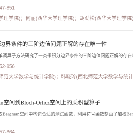
847-851
学理学院)；何丽(西华大学理学院)；胡劲松(西华大学理学院
边界条件的三阶边值问题正解的存在唯一性
单调算子方法研究了一类带积分边界条件的三阶边值问题正解的存在
852-856
师范大学数学与统计学院)；韩晓玲(西北师范大学数学与统计
an空间到Bloch-Orlicz空间上的乘积型算子
Bergman空间中构造合适的测试函数，利用符号函数刻画了加权Bergma
857-864