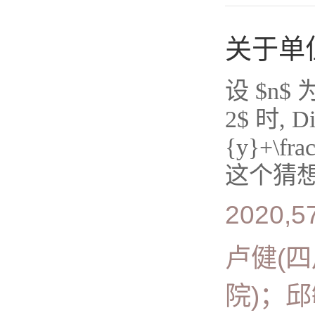
关于单位
设 $n$ 
2$ 时, Di
{y}+\f
这个猜想,
2020,5
卢健(
院)；邱