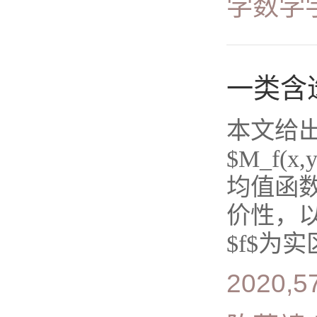
学数学
一类含
本文给
$M_f(x,y
均值函
价性，
$f$为实区
2020,5