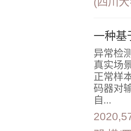
(四川
一种基
异常检
真实场
正常样
码器对
自...
2020,5