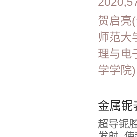
2020,57
贺启亮
师范大
理与电
学学院)
金属铌
超导铌
发射, 